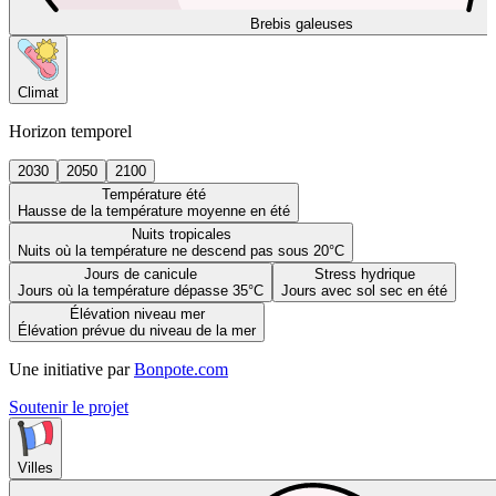
Brebis galeuses
Climat
Horizon temporel
2030
2050
2100
Température été
Hausse de la température moyenne en été
Nuits tropicales
Nuits où la température ne descend pas sous 20°C
Jours de canicule
Stress hydrique
Jours où la température dépasse 35°C
Jours avec sol sec en été
Élévation niveau mer
Élévation prévue du niveau de la mer
Une initiative par
Bonpote.com
Soutenir le projet
Villes