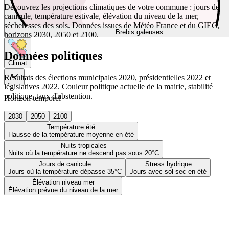
Découvrez les projections climatiques de votre commune : jours de
canicule, température estivale, élévation du niveau de la mer,
sécheresses des sols. Données issues de Météo France et du GIEC,
Brebis galeuses
horizons 2030, 2050 et 2100.
Données politiques
Climat
Résultats des élections municipales 2020, présidentielles 2022 et
législatives 2022. Couleur politique actuelle de la mairie, stabilité
politique, taux d'abstention.
Horizon temporel
2030
2050
2100
Température été
Hausse de la température moyenne en été
Nuits tropicales
Nuits où la température ne descend pas sous 20°C
Jours de canicule
Stress hydrique
Jours où la température dépasse 35°C
Jours avec sol sec en été
Élévation niveau mer
Élévation prévue du niveau de la mer