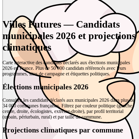
Villes Futures — Candidats
municipales 2026 et projections
climatiques
Carte interactive des candidats déclarés aux élections municipales
2026 en France. Plus de 50 000 candidats référencés avec leurs
programmes, sites de campagne et étiquettes politiques.
Élections municipales 2026
Consultez les candidats déclarés aux municipales 2026 dans plus de
34 000 communes françaises. Filtrez par couleur politique (gauche,
centre, droite, écologistes, extrême-droite), par profil territorial
(urbain, périurbain, rural) et par taille de commune.
Projections climatiques par commune