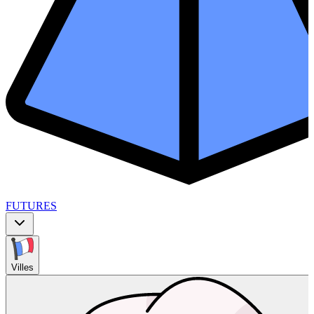
FUTURES
Villes