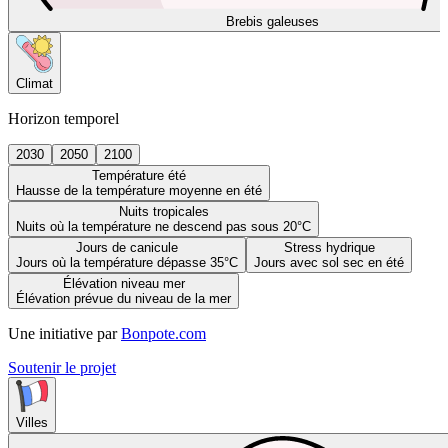
Brebis galeuses
Climat
Horizon temporel
2030
2050
2100
Température été
Hausse de la température moyenne en été
Nuits tropicales
Nuits où la température ne descend pas sous 20°C
Jours de canicule
Stress hydrique
Jours où la température dépasse 35°C
Jours avec sol sec en été
Élévation niveau mer
Élévation prévue du niveau de la mer
Une initiative par
Bonpote.com
Soutenir le projet
Villes