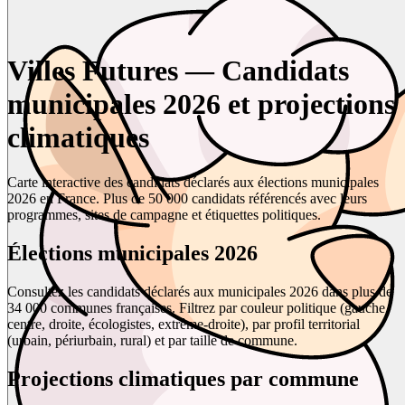
Villes Futures — Candidats
municipales 2026 et projections
climatiques
Carte interactive des candidats déclarés aux élections municipales
2026 en France. Plus de 50 000 candidats référencés avec leurs
programmes, sites de campagne et étiquettes politiques.
Élections municipales 2026
Consultez les candidats déclarés aux municipales 2026 dans plus de
34 000 communes françaises. Filtrez par couleur politique (gauche,
centre, droite, écologistes, extrême-droite), par profil territorial
(urbain, périurbain, rural) et par taille de commune.
Projections climatiques par commune