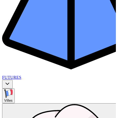
FUTURES
Villes