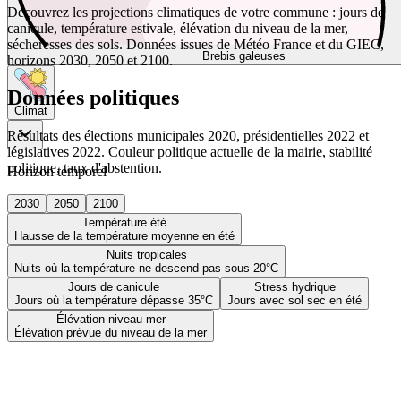
Découvrez les projections climatiques de votre commune : jours de
canicule, température estivale, élévation du niveau de la mer,
sécheresses des sols. Données issues de Météo France et du GIEC,
Brebis galeuses
horizons 2030, 2050 et 2100.
Données politiques
Climat
Résultats des élections municipales 2020, présidentielles 2022 et
législatives 2022. Couleur politique actuelle de la mairie, stabilité
politique, taux d'abstention.
Horizon temporel
2030
2050
2100
Température été
Hausse de la température moyenne en été
Nuits tropicales
Nuits où la température ne descend pas sous 20°C
Jours de canicule
Stress hydrique
Jours où la température dépasse 35°C
Jours avec sol sec en été
Élévation niveau mer
Élévation prévue du niveau de la mer