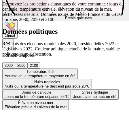
Découvrez les projections climatiques de votre commune : jours de
canicule, température estivale, élévation du niveau de la mer,
sécheresses des sols. Données issues de Météo France et du GIEC,
Brebis galeuses
horizons 2030, 2050 et 2100.
Données politiques
Climat
Résultats des élections municipales 2020, présidentielles 2022 et
législatives 2022. Couleur politique actuelle de la mairie, stabilité
politique, taux d'abstention.
Horizon temporel
2030
2050
2100
Température été
Hausse de la température moyenne en été
Nuits tropicales
Nuits où la température ne descend pas sous 20°C
Jours de canicule
Stress hydrique
Jours où la température dépasse 35°C
Jours avec sol sec en été
Élévation niveau mer
Élévation prévue du niveau de la mer