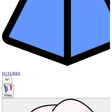
FUTURES
Villes