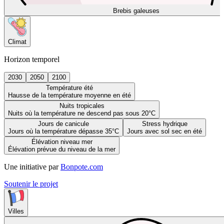
Brebis galeuses
Climat
Horizon temporel
2030
2050
2100
Température été
Hausse de la température moyenne en été
Nuits tropicales
Nuits où la température ne descend pas sous 20°C
Jours de canicule
Stress hydrique
Jours où la température dépasse 35°C
Jours avec sol sec en été
Élévation niveau mer
Élévation prévue du niveau de la mer
Une initiative par
Bonpote.com
Soutenir le projet
Villes