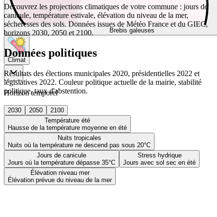
Découvrez les projections climatiques de votre commune : jours de
canicule, température estivale, élévation du niveau de la mer,
sécheresses des sols. Données issues de Météo France et du GIEC,
Brebis galeuses
horizons 2030, 2050 et 2100.
Données politiques
Climat
Résultats des élections municipales 2020, présidentielles 2022 et
législatives 2022. Couleur politique actuelle de la mairie, stabilité
politique, taux d'abstention.
Horizon temporel
2030
2050
2100
Température été
Hausse de la température moyenne en été
Nuits tropicales
Nuits où la température ne descend pas sous 20°C
Jours de canicule
Stress hydrique
Jours où la température dépasse 35°C
Jours avec sol sec en été
Élévation niveau mer
Élévation prévue du niveau de la mer