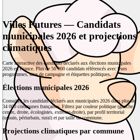
Villes Futures — Candidats
municipales 2026 et projections
climatiques
Carte interactive des candidats déclarés aux élections municipales
2026 en France. Plus de 50 000 candidats référencés avec leurs
programmes, sites de campagne et étiquettes politiques.
Élections municipales 2026
Consultez les candidats déclarés aux municipales 2026 dans plus de
34 000 communes françaises. Filtrez par couleur politique (gauche,
centre, droite, écologistes, extrême-droite), par profil territorial
(urbain, périurbain, rural) et par taille de commune.
Projections climatiques par commune