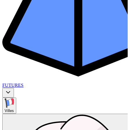
FUTURES
Villes