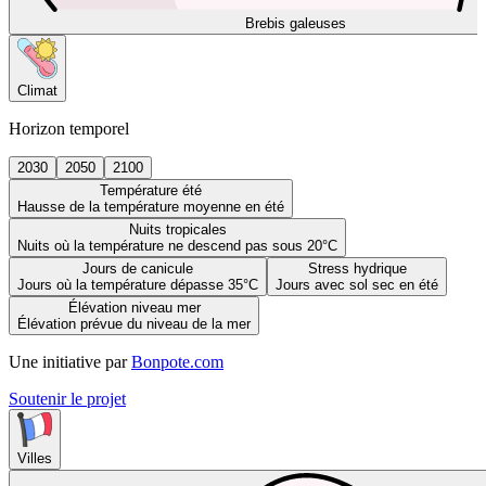
Brebis galeuses
Climat
Horizon temporel
2030
2050
2100
Température été
Hausse de la température moyenne en été
Nuits tropicales
Nuits où la température ne descend pas sous 20°C
Jours de canicule
Stress hydrique
Jours où la température dépasse 35°C
Jours avec sol sec en été
Élévation niveau mer
Élévation prévue du niveau de la mer
Une initiative par
Bonpote.com
Soutenir le projet
Villes