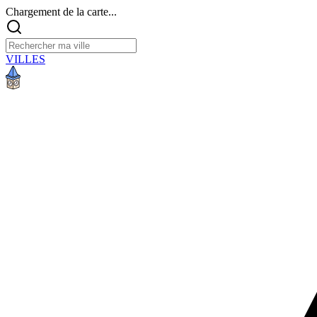
Chargement de la carte...
VILLES