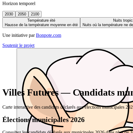
Horizon temporel
2030
2050
2100
Température été
Nuits tropic
Hausse de la température moyenne en été
Nuits où la température ne 
Une initiative par
Bonpote.com
Soutenir le projet
Villes Futures — Candidats muni
Carte interactive des candidats déclarés aux élections municipales 20
Élections municipales 2026
Consultez les candidats déclarés aux municipales 2026 dans plus de 34 0