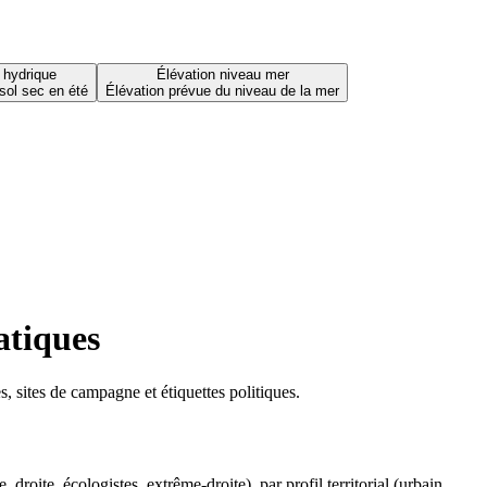
 hydrique
Élévation niveau mer
sol sec en été
Élévation prévue du niveau de la mer
atiques
 sites de campagne et étiquettes politiques.
oite, écologistes, extrême-droite), par profil territorial (urbain,