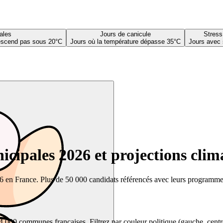
ales
Jours de canicule
Stress
descend pas sous 20°C
Jours où la température dépasse 35°C
Jours avec 
cipales 2026 et projections clim
26 en France. Plus de 50 000 candidats référencés avec leurs programmes,
00 communes françaises. Filtrez par couleur politique (gauche, centre, dr