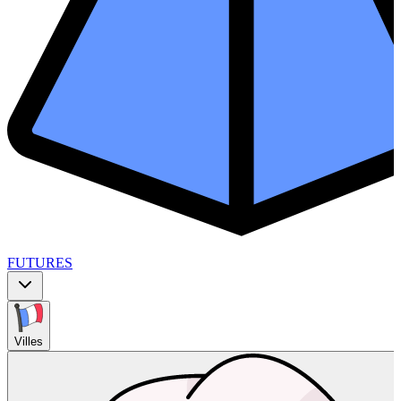
FUTURES
Villes