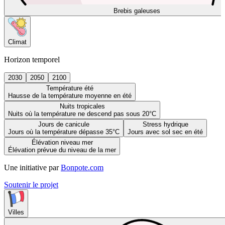
Brebis galeuses
Climat
Horizon temporel
2030
2050
2100
Température été
Hausse de la température moyenne en été
Nuits tropicales
Nuits où la température ne descend pas sous 20°C
Jours de canicule
Stress hydrique
Jours où la température dépasse 35°C
Jours avec sol sec en été
Élévation niveau mer
Élévation prévue du niveau de la mer
Une initiative par
Bonpote.com
Soutenir le projet
Villes