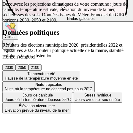
Découvrez les projections climatiques de votre commune : jours de
canicule, température estivale, élévation du niveau de la mer,
sécheresses des sols. Données issues de Météo France et du GIEC,
Brebis galeuses
horizons 2030, 2050 et 2100.
Données politiques
Climat
Résultats des élections municipales 2020, présidentielles 2022 et
législatives 2022. Couleur politique actuelle de la mairie, stabilité
politique, taux d'abstention.
Horizon temporel
2030
2050
2100
Température été
Hausse de la température moyenne en été
Nuits tropicales
Nuits où la température ne descend pas sous 20°C
Jours de canicule
Stress hydrique
Jours où la température dépasse 35°C
Jours avec sol sec en été
Élévation niveau mer
Élévation prévue du niveau de la mer