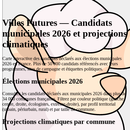
Villes Futures — Candidats
municipales 2026 et projections
climatiques
Carte interactive des candidats déclarés aux élections municipales
2026 en France. Plus de 50 000 candidats référencés avec leurs
programmes, sites de campagne et étiquettes politiques.
Élections municipales 2026
Consultez les candidats déclarés aux municipales 2026 dans plus de
34 000 communes françaises. Filtrez par couleur politique (gauche,
centre, droite, écologistes, extrême-droite), par profil territorial
(urbain, périurbain, rural) et par taille de commune.
Projections climatiques par commune