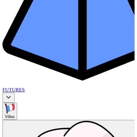
FUTURES
Villes