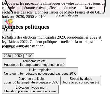
Découvrez les projections climatiques de votre commune : jours de
canicule, température estivale, élévation du niveau de la mer,
sécheresses des sols. Données issues de Météo France et du GIEC,
Brebis galeuses
horizons 2030, 2050 et 2100.
Données politiques
Climat
Résultats des élections municipales 2020, présidentielles 2022 et
législatives 2022. Couleur politique actuelle de la mairie, stabilité
politique, taux d'abstention.
Horizon temporel
2030
2050
2100
Température été
Hausse de la température moyenne en été
Nuits tropicales
Nuits où la température ne descend pas sous 20°C
Jours de canicule
Stress hydrique
Jours où la température dépasse 35°C
Jours avec sol sec en été
Élévation niveau mer
Élévation prévue du niveau de la mer