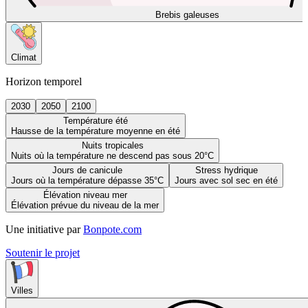
Brebis galeuses
Climat
Horizon temporel
2030
2050
2100
Température été
Hausse de la température moyenne en été
Nuits tropicales
Nuits où la température ne descend pas sous 20°C
Jours de canicule
Stress hydrique
Jours où la température dépasse 35°C
Jours avec sol sec en été
Élévation niveau mer
Élévation prévue du niveau de la mer
Une initiative par
Bonpote.com
Soutenir le projet
Villes