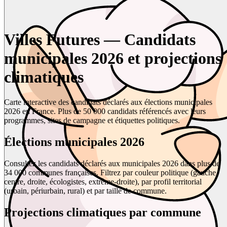
Villes Futures — Candidats
municipales 2026 et projections
climatiques
Carte interactive des candidats déclarés aux élections municipales
2026 en France. Plus de 50 000 candidats référencés avec leurs
programmes, sites de campagne et étiquettes politiques.
Élections municipales 2026
Consultez les candidats déclarés aux municipales 2026 dans plus de
34 000 communes françaises. Filtrez par couleur politique (gauche,
centre, droite, écologistes, extrême-droite), par profil territorial
(urbain, périurbain, rural) et par taille de commune.
Projections climatiques par commune