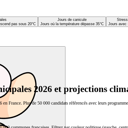
ales
Jours de canicule
Stress
descend pas sous 20°C
Jours où la température dépasse 35°C
Jours avec 
cipales 2026 et projections clim
26 en France. Plus de 50 000 candidats référencés avec leurs programmes,
00 communes françaises. Filtrez par couleur politique (gauche, centre, dr