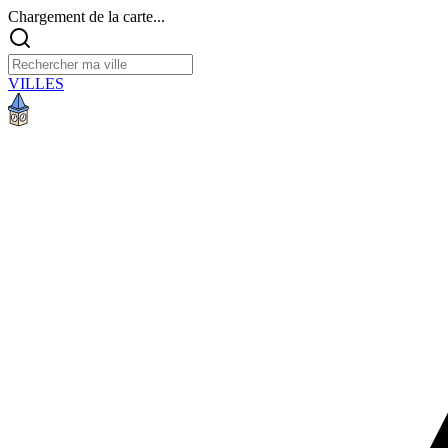
Chargement de la carte...
VILLES