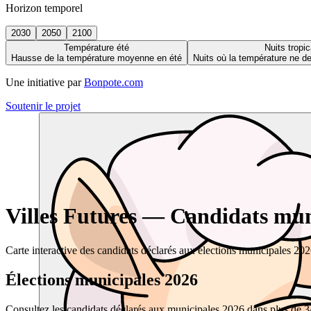
Horizon temporel
2030
2050
2100
Température été
Nuits tropic
Hausse de la température moyenne en été
Nuits où la température ne 
Une initiative par
Bonpote.com
Soutenir le projet
Villes Futures — Candidats muni
Carte interactive des candidats déclarés aux élections municipales 20
Élections municipales 2026
Consultez les candidats déclarés aux municipales 2026 dans plus de 34 0