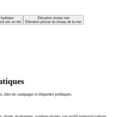
 hydrique
Élévation niveau mer
sol sec en été
Élévation prévue du niveau de la mer
atiques
 sites de campagne et étiquettes politiques.
oite, écologistes, extrême-droite), par profil territorial (urbain,