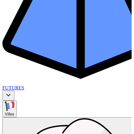
FUTURES
Villes