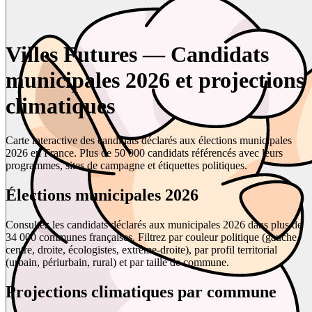
Villes Futures — Candidats
municipales 2026 et projections
climatiques
Carte interactive des candidats déclarés aux élections municipales
2026 en France. Plus de 50 000 candidats référencés avec leurs
programmes, sites de campagne et étiquettes politiques.
Élections municipales 2026
Consultez les candidats déclarés aux municipales 2026 dans plus de
34 000 communes françaises. Filtrez par couleur politique (gauche,
centre, droite, écologistes, extrême-droite), par profil territorial
(urbain, périurbain, rural) et par taille de commune.
Projections climatiques par commune