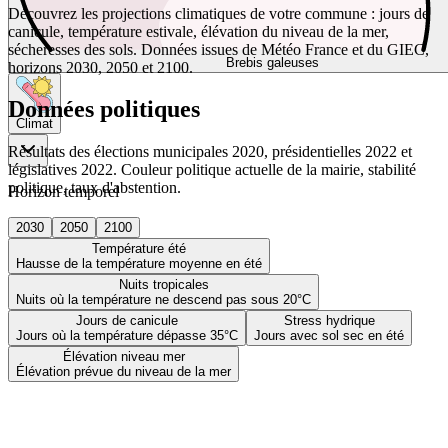
Découvrez les projections climatiques de votre commune : jours de
canicule, température estivale, élévation du niveau de la mer,
sécheresses des sols. Données issues de Météo France et du GIEC,
Brebis galeuses
horizons 2030, 2050 et 2100.
Données politiques
Climat
Résultats des élections municipales 2020, présidentielles 2022 et
législatives 2022. Couleur politique actuelle de la mairie, stabilité
politique, taux d'abstention.
Horizon temporel
2030
2050
2100
Température été
Hausse de la température moyenne en été
Nuits tropicales
Nuits où la température ne descend pas sous 20°C
Jours de canicule
Stress hydrique
Jours où la température dépasse 35°C
Jours avec sol sec en été
Élévation niveau mer
Élévation prévue du niveau de la mer