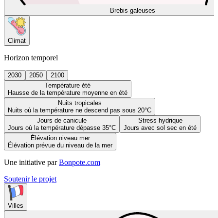
Brebis galeuses
Climat
Horizon temporel
2030
2050
2100
Température été
Hausse de la température moyenne en été
Nuits tropicales
Nuits où la température ne descend pas sous 20°C
Jours de canicule
Stress hydrique
Jours où la température dépasse 35°C
Jours avec sol sec en été
Élévation niveau mer
Élévation prévue du niveau de la mer
Une initiative par
Bonpote.com
Soutenir le projet
Villes