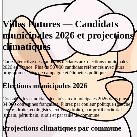
Villes Futures — Candidats
municipales 2026 et projections
climatiques
Carte interactive des candidats déclarés aux élections municipales
2026 en France. Plus de 50 000 candidats référencés avec leurs
programmes, sites de campagne et étiquettes politiques.
Élections municipales 2026
Consultez les candidats déclarés aux municipales 2026 dans plus de
34 000 communes françaises. Filtrez par couleur politique (gauche,
centre, droite, écologistes, extrême-droite), par profil territorial
(urbain, périurbain, rural) et par taille de commune.
Projections climatiques par commune