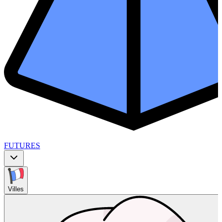
FUTURES
Villes