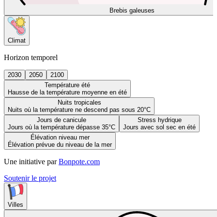
Brebis galeuses
Climat
Horizon temporel
2030
2050
2100
Température été
Hausse de la température moyenne en été
Nuits tropicales
Nuits où la température ne descend pas sous 20°C
Jours de canicule
Stress hydrique
Jours où la température dépasse 35°C
Jours avec sol sec en été
Élévation niveau mer
Élévation prévue du niveau de la mer
Une initiative par
Bonpote.com
Soutenir le projet
Villes