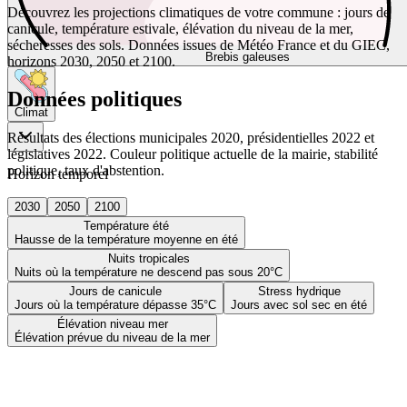
Découvrez les projections climatiques de votre commune : jours de
canicule, température estivale, élévation du niveau de la mer,
sécheresses des sols. Données issues de Météo France et du GIEC,
Brebis galeuses
horizons 2030, 2050 et 2100.
Données politiques
Climat
Résultats des élections municipales 2020, présidentielles 2022 et
législatives 2022. Couleur politique actuelle de la mairie, stabilité
politique, taux d'abstention.
Horizon temporel
2030
2050
2100
Température été
Hausse de la température moyenne en été
Nuits tropicales
Nuits où la température ne descend pas sous 20°C
Jours de canicule
Stress hydrique
Jours où la température dépasse 35°C
Jours avec sol sec en été
Élévation niveau mer
Élévation prévue du niveau de la mer