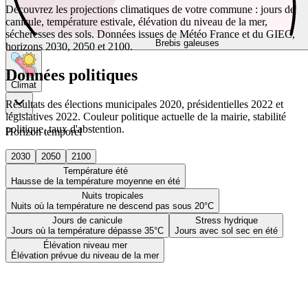
Découvrez les projections climatiques de votre commune : jours de
canicule, température estivale, élévation du niveau de la mer,
sécheresses des sols. Données issues de Météo France et du GIEC,
Brebis galeuses
horizons 2030, 2050 et 2100.
Données politiques
Climat
Résultats des élections municipales 2020, présidentielles 2022 et
législatives 2022. Couleur politique actuelle de la mairie, stabilité
politique, taux d'abstention.
Horizon temporel
2030
2050
2100
Température été
Hausse de la température moyenne en été
Nuits tropicales
Nuits où la température ne descend pas sous 20°C
Jours de canicule
Stress hydrique
Jours où la température dépasse 35°C
Jours avec sol sec en été
Élévation niveau mer
Élévation prévue du niveau de la mer