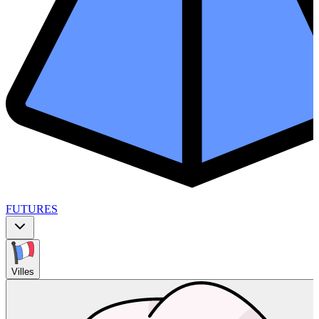
FUTURES
Villes