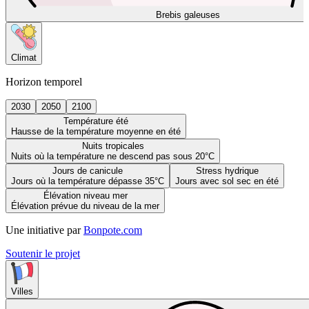
Brebis galeuses
Climat
Horizon temporel
2030
2050
2100
Température été
Hausse de la température moyenne en été
Nuits tropicales
Nuits où la température ne descend pas sous 20°C
Jours de canicule
Stress hydrique
Jours où la température dépasse 35°C
Jours avec sol sec en été
Élévation niveau mer
Élévation prévue du niveau de la mer
Une initiative par
Bonpote.com
Soutenir le projet
Villes