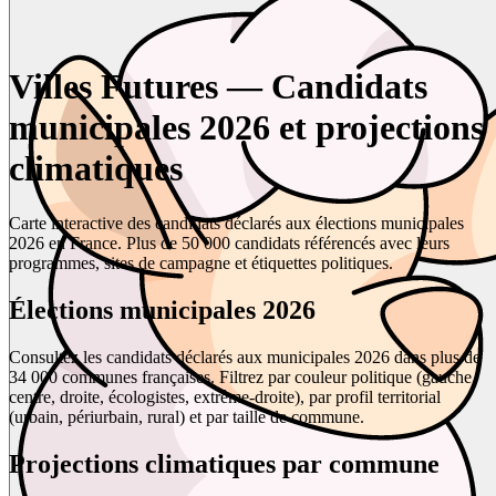
Villes Futures — Candidats
municipales 2026 et projections
climatiques
Carte interactive des candidats déclarés aux élections municipales
2026 en France. Plus de 50 000 candidats référencés avec leurs
programmes, sites de campagne et étiquettes politiques.
Élections municipales 2026
Consultez les candidats déclarés aux municipales 2026 dans plus de
34 000 communes françaises. Filtrez par couleur politique (gauche,
centre, droite, écologistes, extrême-droite), par profil territorial
(urbain, périurbain, rural) et par taille de commune.
Projections climatiques par commune