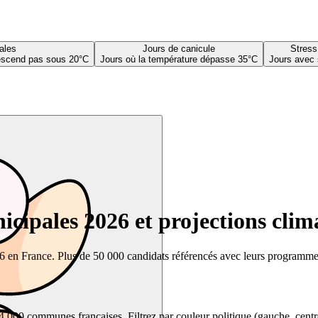
ales
Jours de canicule
Stress
descend pas sous 20°C
Jours où la température dépasse 35°C
Jours avec 
cipales 2026 et projections clim
26 en France. Plus de 50 000 candidats référencés avec leurs programmes,
00 communes françaises. Filtrez par couleur politique (gauche, centre, dr