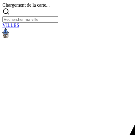
Chargement de la carte...
VILLES