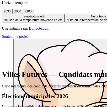
Horizon temporel
2030
2050
2100
Température été
Nuits tropic
Hausse de la température moyenne en été
Nuits où la température ne 
Une initiative par
Bonpote.com
Soutenir le projet
Villes Futures — Candidats muni
Carte interactive des candidats déclarés aux élections municipales 20
Élections municipales 2026
Consultez les candidats déclarés aux municipales 2026 dans plus de 34 0