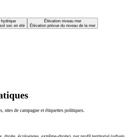
 hydrique
Élévation niveau mer
sol sec en été
Élévation prévue du niveau de la mer
atiques
 sites de campagne et étiquettes politiques.
oite, écologistes, extrême-droite), par profil territorial (urbain,