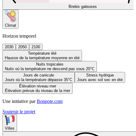
Brebis galeuses
Climat
Horizon temporel
2030
2050
2100
Température été
Hausse de la température moyenne en été
Nuits tropicales
Nuits où la température ne descend pas sous 20°C
Jours de canicule
Stress hydrique
Jours où la température dépasse 35°C
Jours avec sol sec en été
Élévation niveau mer
Élévation prévue du niveau de la mer
Une initiative par
Bonpote.com
Soutenir le projet
Villes