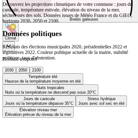
Découvrez les projections climatiques de votre commune : jours de
canicule, température estivale, élévation du niveau de la mer,
sécheresses des sols. Données issues de Météo France et du GIEC,
Brebis galeuses
horizons 2030, 2050 et 2100.
Données politiques
Climat
Résultats des élections municipales 2020, présidentielles 2022 et
législatives 2022. Couleur politique actuelle de la mairie, stabilité
politique, taux d'abstention.
Horizon temporel
2030
2050
2100
Température été
Hausse de la température moyenne en été
Nuits tropicales
Nuits où la température ne descend pas sous 20°C
Jours de canicule
Stress hydrique
Jours où la température dépasse 35°C
Jours avec sol sec en été
Élévation niveau mer
Élévation prévue du niveau de la mer