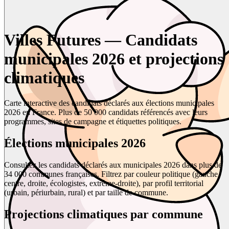
Villes Futures — Candidats
municipales 2026 et projections
climatiques
Carte interactive des candidats déclarés aux élections municipales
2026 en France. Plus de 50 000 candidats référencés avec leurs
programmes, sites de campagne et étiquettes politiques.
Élections municipales 2026
Consultez les candidats déclarés aux municipales 2026 dans plus de
34 000 communes françaises. Filtrez par couleur politique (gauche,
centre, droite, écologistes, extrême-droite), par profil territorial
(urbain, périurbain, rural) et par taille de commune.
Projections climatiques par commune