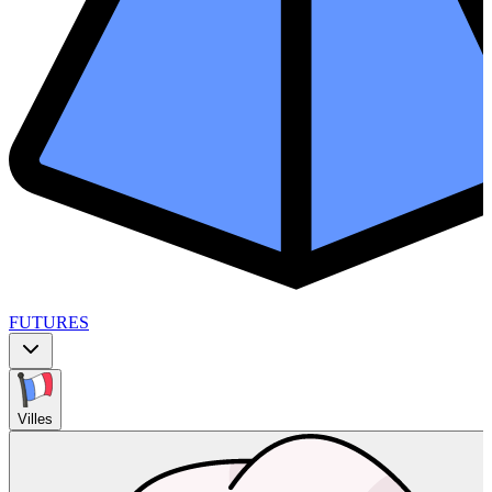
FUTURES
Villes