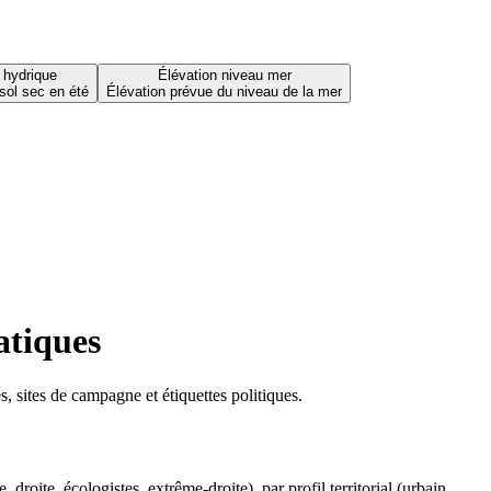
 hydrique
Élévation niveau mer
sol sec en été
Élévation prévue du niveau de la mer
atiques
 sites de campagne et étiquettes politiques.
oite, écologistes, extrême-droite), par profil territorial (urbain,