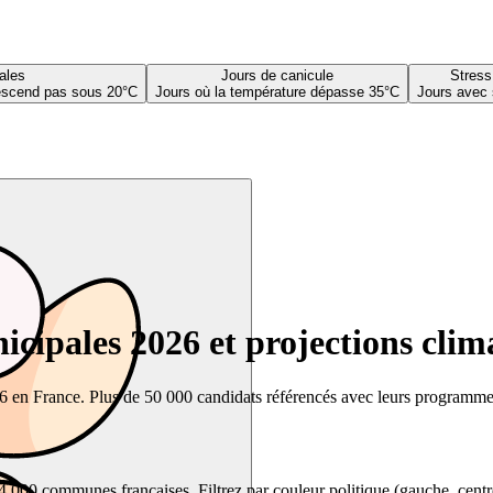
ales
Jours de canicule
Stress
descend pas sous 20°C
Jours où la température dépasse 35°C
Jours avec 
cipales 2026 et projections clim
26 en France. Plus de 50 000 candidats référencés avec leurs programmes,
00 communes françaises. Filtrez par couleur politique (gauche, centre, dr