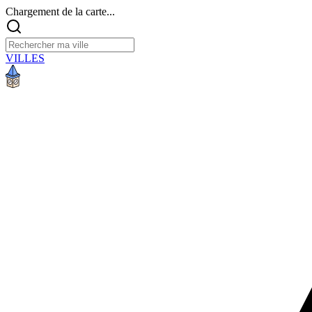
Chargement de la carte...
VILLES