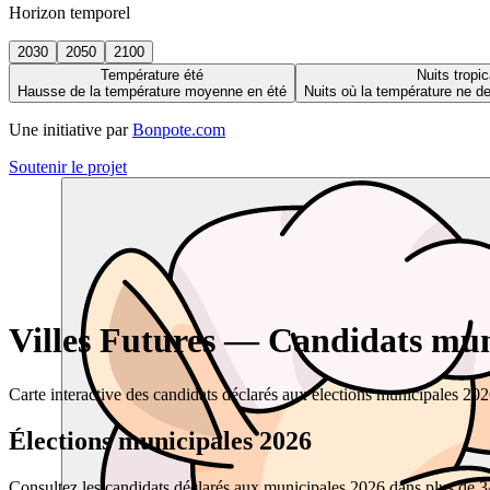
Horizon temporel
2030
2050
2100
Température été
Nuits tropic
Hausse de la température moyenne en été
Nuits où la température ne 
Une initiative par
Bonpote.com
Soutenir le projet
Villes Futures — Candidats muni
Carte interactive des candidats déclarés aux élections municipales 20
Élections municipales 2026
Consultez les candidats déclarés aux municipales 2026 dans plus de 34 0