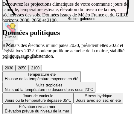
Découvrez les projections climatiques de votre commune : jours de
canicule, température estivale, élévation du niveau de la mer,
sécheresses des sols. Données issues de Météo France et du GIEC,
Brebis galeuses
horizons 2030, 2050 et 2100.
Données politiques
Climat
Résultats des élections municipales 2020, présidentielles 2022 et
législatives 2022. Couleur politique actuelle de la mairie, stabilité
politique, taux d'abstention.
Horizon temporel
2030
2050
2100
Température été
Hausse de la température moyenne en été
Nuits tropicales
Nuits où la température ne descend pas sous 20°C
Jours de canicule
Stress hydrique
Jours où la température dépasse 35°C
Jours avec sol sec en été
Élévation niveau mer
Élévation prévue du niveau de la mer