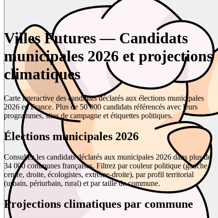
Villes Futures — Candidats
municipales 2026 et projections
climatiques
Carte interactive des candidats déclarés aux élections municipales
2026 en France. Plus de 50 000 candidats référencés avec leurs
programmes, sites de campagne et étiquettes politiques.
Élections municipales 2026
Consultez les candidats déclarés aux municipales 2026 dans plus de
34 000 communes françaises. Filtrez par couleur politique (gauche,
centre, droite, écologistes, extrême-droite), par profil territorial
(urbain, périurbain, rural) et par taille de commune.
Projections climatiques par commune