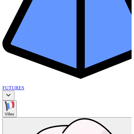
FUTURES
Villes