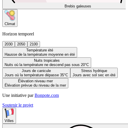
Brebis galeuses
Climat
Horizon temporel
2030
2050
2100
Température été
Hausse de la température moyenne en été
Nuits tropicales
Nuits où la température ne descend pas sous 20°C
Jours de canicule
Stress hydrique
Jours où la température dépasse 35°C
Jours avec sol sec en été
Élévation niveau mer
Élévation prévue du niveau de la mer
Une initiative par
Bonpote.com
Soutenir le projet
Villes