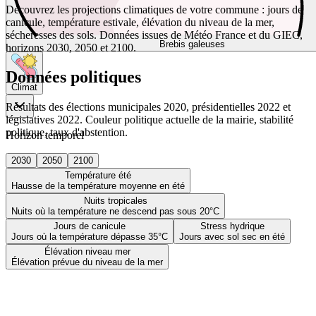
Découvrez les projections climatiques de votre commune : jours de
canicule, température estivale, élévation du niveau de la mer,
sécheresses des sols. Données issues de Météo France et du GIEC,
Brebis galeuses
horizons 2030, 2050 et 2100.
Données politiques
Climat
Résultats des élections municipales 2020, présidentielles 2022 et
législatives 2022. Couleur politique actuelle de la mairie, stabilité
politique, taux d'abstention.
Horizon temporel
2030
2050
2100
Température été
Hausse de la température moyenne en été
Nuits tropicales
Nuits où la température ne descend pas sous 20°C
Jours de canicule
Stress hydrique
Jours où la température dépasse 35°C
Jours avec sol sec en été
Élévation niveau mer
Élévation prévue du niveau de la mer