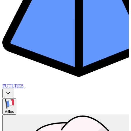
FUTURES
Villes