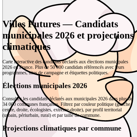
Villes Futures — Candidats
municipales 2026 et projections
climatiques
Carte interactive des candidats déclarés aux élections municipales
2026 en France. Plus de 50 000 candidats référencés avec leurs
programmes, sites de campagne et étiquettes politiques.
Élections municipales 2026
Consultez les candidats déclarés aux municipales 2026 dans plus de
34 000 communes françaises. Filtrez par couleur politique (gauche,
centre, droite, écologistes, extrême-droite), par profil territorial
(urbain, périurbain, rural) et par taille de commune.
Projections climatiques par commune