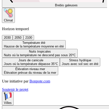
Brebis galeuses
Climat
Horizon temporel
2030
2050
2100
Température été
Hausse de la température moyenne en été
Nuits tropicales
Nuits où la température ne descend pas sous 20°C
Jours de canicule
Stress hydrique
Jours où la température dépasse 35°C
Jours avec sol sec en été
Élévation niveau mer
Élévation prévue du niveau de la mer
Une initiative par
Bonpote.com
Soutenir le projet
Villes