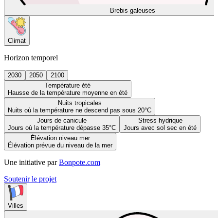
Brebis galeuses
Climat
Horizon temporel
2030
2050
2100
Température été
Hausse de la température moyenne en été
Nuits tropicales
Nuits où la température ne descend pas sous 20°C
Jours de canicule
Stress hydrique
Jours où la température dépasse 35°C
Jours avec sol sec en été
Élévation niveau mer
Élévation prévue du niveau de la mer
Une initiative par
Bonpote.com
Soutenir le projet
Villes