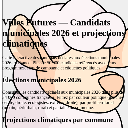
Villes Futures — Candidats
municipales 2026 et projections
climatiques
Carte interactive des candidats déclarés aux élections municipales
2026 en France. Plus de 50 000 candidats référencés avec leurs
programmes, sites de campagne et étiquettes politiques.
Élections municipales 2026
Consultez les candidats déclarés aux municipales 2026 dans plus de
34 000 communes françaises. Filtrez par couleur politique (gauche,
centre, droite, écologistes, extrême-droite), par profil territorial
(urbain, périurbain, rural) et par taille de commune.
Projections climatiques par commune