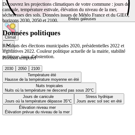
Découvrez les projections climatiques de votre commune : jours de
canicule, température estivale, élévation du niveau de la mer,
sécheresses des sols. Données issues de Météo France et du GIEC,
Brebis galeuses
horizons 2030, 2050 et 2100.
Données politiques
Climat
Résultats des élections municipales 2020, présidentielles 2022 et
législatives 2022. Couleur politique actuelle de la mairie, stabilité
politique, taux d'abstention.
Horizon temporel
2030
2050
2100
Température été
Hausse de la température moyenne en été
Nuits tropicales
Nuits où la température ne descend pas sous 20°C
Jours de canicule
Stress hydrique
Jours où la température dépasse 35°C
Jours avec sol sec en été
Élévation niveau mer
Élévation prévue du niveau de la mer