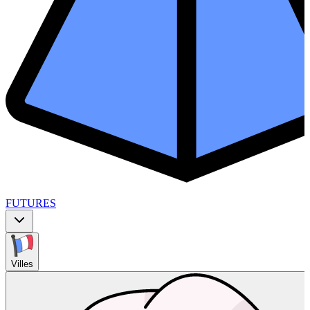
FUTURES
Villes