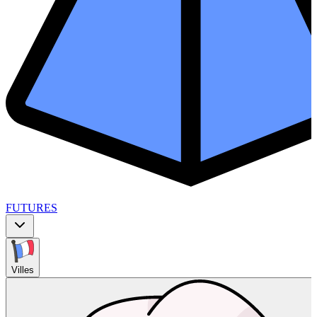
FUTURES
Villes