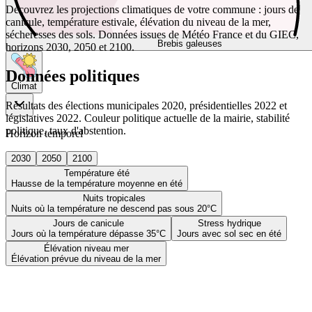
Découvrez les projections climatiques de votre commune : jours de
canicule, température estivale, élévation du niveau de la mer,
sécheresses des sols. Données issues de Météo France et du GIEC,
Brebis galeuses
horizons 2030, 2050 et 2100.
Données politiques
Climat
Résultats des élections municipales 2020, présidentielles 2022 et
législatives 2022. Couleur politique actuelle de la mairie, stabilité
politique, taux d'abstention.
Horizon temporel
2030
2050
2100
Température été
Hausse de la température moyenne en été
Nuits tropicales
Nuits où la température ne descend pas sous 20°C
Jours de canicule
Stress hydrique
Jours où la température dépasse 35°C
Jours avec sol sec en été
Élévation niveau mer
Élévation prévue du niveau de la mer