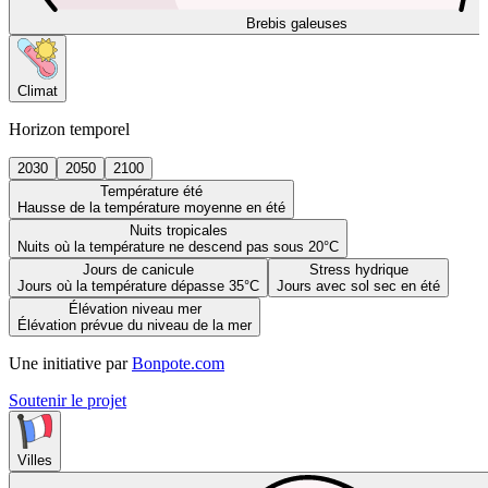
Brebis galeuses
Climat
Horizon temporel
2030
2050
2100
Température été
Hausse de la température moyenne en été
Nuits tropicales
Nuits où la température ne descend pas sous 20°C
Jours de canicule
Stress hydrique
Jours où la température dépasse 35°C
Jours avec sol sec en été
Élévation niveau mer
Élévation prévue du niveau de la mer
Une initiative par
Bonpote.com
Soutenir le projet
Villes