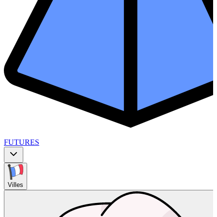
FUTURES
Villes