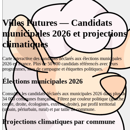
Villes Futures — Candidats
municipales 2026 et projections
climatiques
Carte interactive des candidats déclarés aux élections municipales
2026 en France. Plus de 50 000 candidats référencés avec leurs
programmes, sites de campagne et étiquettes politiques.
Élections municipales 2026
Consultez les candidats déclarés aux municipales 2026 dans plus de
34 000 communes françaises. Filtrez par couleur politique (gauche,
centre, droite, écologistes, extrême-droite), par profil territorial
(urbain, périurbain, rural) et par taille de commune.
Projections climatiques par commune