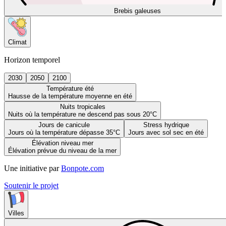
Brebis galeuses
Climat
Horizon temporel
2030
2050
2100
Température été
Hausse de la température moyenne en été
Nuits tropicales
Nuits où la température ne descend pas sous 20°C
Jours de canicule
Stress hydrique
Jours où la température dépasse 35°C
Jours avec sol sec en été
Élévation niveau mer
Élévation prévue du niveau de la mer
Une initiative par
Bonpote.com
Soutenir le projet
Villes