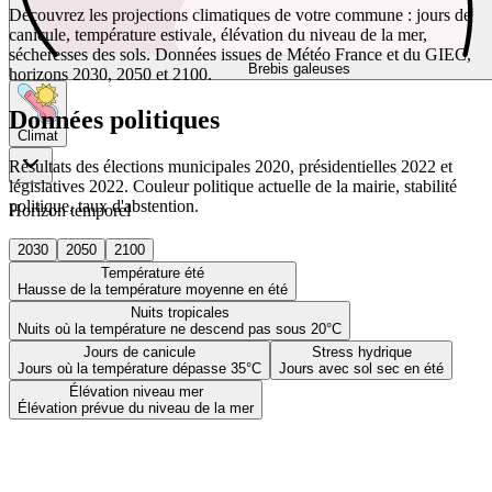
Découvrez les projections climatiques de votre commune : jours de
canicule, température estivale, élévation du niveau de la mer,
sécheresses des sols. Données issues de Météo France et du GIEC,
Brebis galeuses
horizons 2030, 2050 et 2100.
Données politiques
Climat
Résultats des élections municipales 2020, présidentielles 2022 et
législatives 2022. Couleur politique actuelle de la mairie, stabilité
politique, taux d'abstention.
Horizon temporel
2030
2050
2100
Température été
Hausse de la température moyenne en été
Nuits tropicales
Nuits où la température ne descend pas sous 20°C
Jours de canicule
Stress hydrique
Jours où la température dépasse 35°C
Jours avec sol sec en été
Élévation niveau mer
Élévation prévue du niveau de la mer