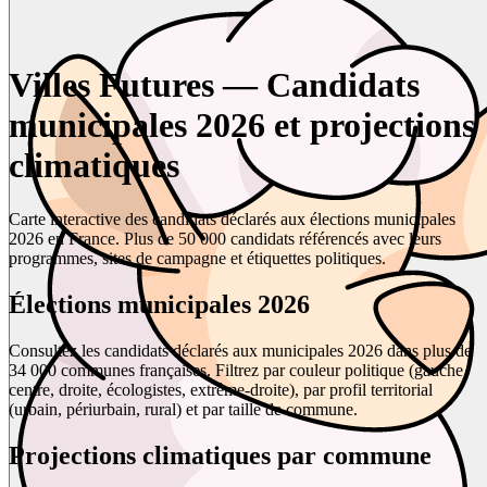
Villes Futures — Candidats
municipales 2026 et projections
climatiques
Carte interactive des candidats déclarés aux élections municipales
2026 en France. Plus de 50 000 candidats référencés avec leurs
programmes, sites de campagne et étiquettes politiques.
Élections municipales 2026
Consultez les candidats déclarés aux municipales 2026 dans plus de
34 000 communes françaises. Filtrez par couleur politique (gauche,
centre, droite, écologistes, extrême-droite), par profil territorial
(urbain, périurbain, rural) et par taille de commune.
Projections climatiques par commune