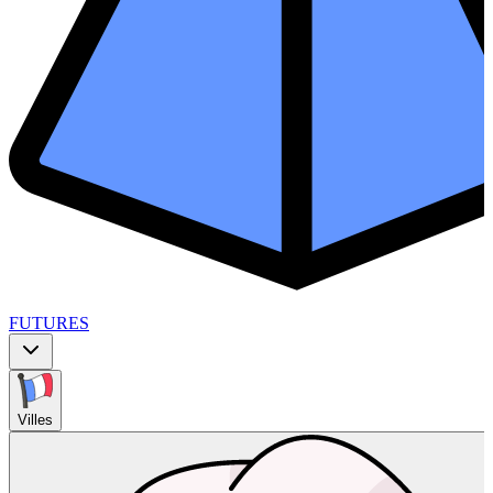
FUTURES
Villes