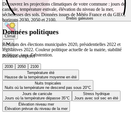
Découvrez les projections climatiques de votre commune : jours de
canicule, température estivale, élévation du niveau de la mer,
sécheresses des sols. Données issues de Météo France et du GIEC,
Brebis galeuses
horizons 2030, 2050 et 2100.
Données politiques
Climat
Résultats des élections municipales 2020, présidentielles 2022 et
législatives 2022. Couleur politique actuelle de la mairie, stabilité
politique, taux d'abstention.
Horizon temporel
2030
2050
2100
Température été
Hausse de la température moyenne en été
Nuits tropicales
Nuits où la température ne descend pas sous 20°C
Jours de canicule
Stress hydrique
Jours où la température dépasse 35°C
Jours avec sol sec en été
Élévation niveau mer
Élévation prévue du niveau de la mer