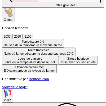
Brebis galeuses
Climat
Horizon temporel
2030
2050
2100
Température été
Hausse de la température moyenne en été
Nuits tropicales
Nuits où la température ne descend pas sous 20°C
Jours de canicule
Stress hydrique
Jours où la température dépasse 35°C
Jours avec sol sec en été
Élévation niveau mer
Élévation prévue du niveau de la mer
Une initiative par
Bonpote.com
Soutenir le projet
Villes