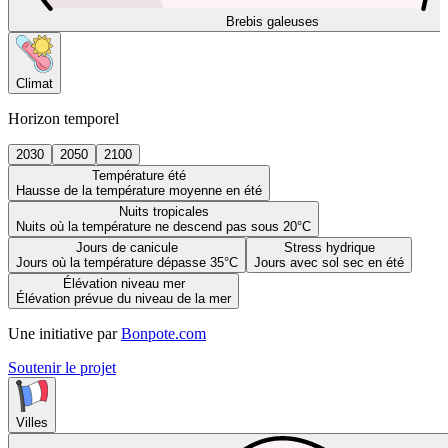
Brebis galeuses
Climat
Horizon temporel
2030
2050
2100
Température été
Hausse de la température moyenne en été
Nuits tropicales
Nuits où la température ne descend pas sous 20°C
Jours de canicule
Stress hydrique
Jours où la température dépasse 35°C
Jours avec sol sec en été
Élévation niveau mer
Élévation prévue du niveau de la mer
Une initiative par
Bonpote.com
Soutenir le projet
Villes