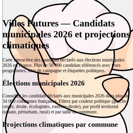
Villes Futures — Candidats
municipales 2026 et projections
climatiques
Carte interactive des candidats déclarés aux élections municipales
2026 en France. Plus de 50 000 candidats référencés avec leurs
programmes, sites de campagne et étiquettes politiques.
Élections municipales 2026
Consultez les candidats déclarés aux municipales 2026 dans plus de
34 000 communes françaises. Filtrez par couleur politique (gauche,
centre, droite, écologistes, extrême-droite), par profil territorial
(urbain, périurbain, rural) et par taille de commune.
Projections climatiques par commune