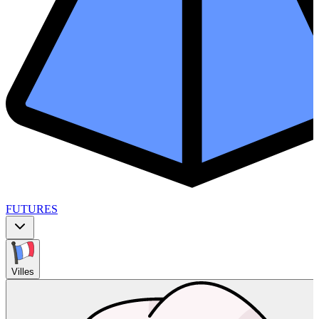
FUTURES
Villes