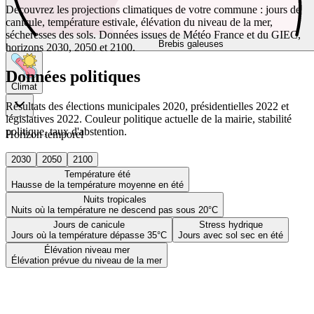
Découvrez les projections climatiques de votre commune : jours de
canicule, température estivale, élévation du niveau de la mer,
sécheresses des sols. Données issues de Météo France et du GIEC,
Brebis galeuses
horizons 2030, 2050 et 2100.
Données politiques
Climat
Résultats des élections municipales 2020, présidentielles 2022 et
législatives 2022. Couleur politique actuelle de la mairie, stabilité
politique, taux d'abstention.
Horizon temporel
2030
2050
2100
Température été
Hausse de la température moyenne en été
Nuits tropicales
Nuits où la température ne descend pas sous 20°C
Jours de canicule
Stress hydrique
Jours où la température dépasse 35°C
Jours avec sol sec en été
Élévation niveau mer
Élévation prévue du niveau de la mer