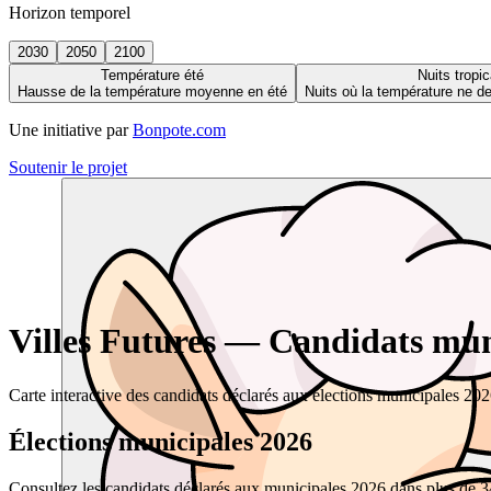
Horizon temporel
2030
2050
2100
Température été
Nuits tropic
Hausse de la température moyenne en été
Nuits où la température ne 
Une initiative par
Bonpote.com
Soutenir le projet
Villes Futures — Candidats muni
Carte interactive des candidats déclarés aux élections municipales 20
Élections municipales 2026
Consultez les candidats déclarés aux municipales 2026 dans plus de 34 0