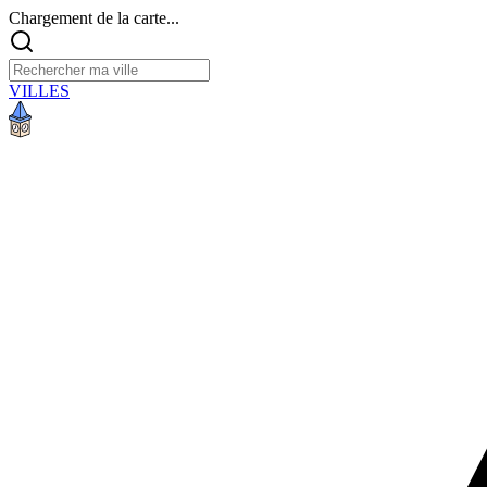
Chargement de la carte...
VILLES