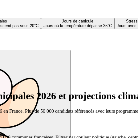
ales
Jours de canicule
Stress
descend pas sous 20°C
Jours où la température dépasse 35°C
Jours avec 
cipales 2026 et projections clim
26 en France. Plus de 50 000 candidats référencés avec leurs programmes,
00 communes françaises. Filtrez par couleur politique (gauche, centre, dr