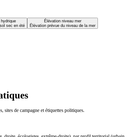
 hydrique
Élévation niveau mer
sol sec en été
Élévation prévue du niveau de la mer
atiques
 sites de campagne et étiquettes politiques.
oite, écologistes, extrême-droite), par profil territorial (urbain,