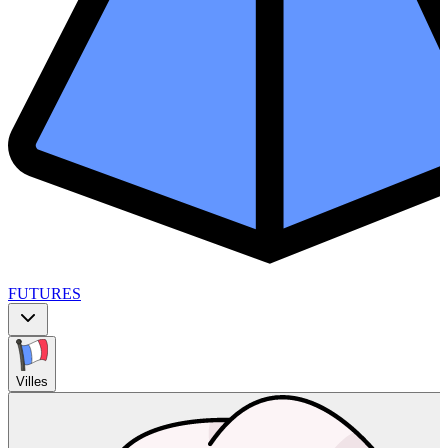
FUTURES
Villes