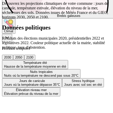
Découvrez les projections climatiques de votre commune : jours de
canicule, température estivale, élévation du niveau de la mer,
sécheresses des sols. Données issues de Météo France et du GIEC,
Brebis galeuses
horizons 2030, 2050 et 2100.
Données politiques
Climat
Résultats des élections municipales 2020, présidentielles 2022 et
législatives 2022. Couleur politique actuelle de la mairie, stabilité
politique, taux d'abstention.
Horizon temporel
2030
2050
2100
Température été
Hausse de la température moyenne en été
Nuits tropicales
Nuits où la température ne descend pas sous 20°C
Jours de canicule
Stress hydrique
Jours où la température dépasse 35°C
Jours avec sol sec en été
Élévation niveau mer
Élévation prévue du niveau de la mer