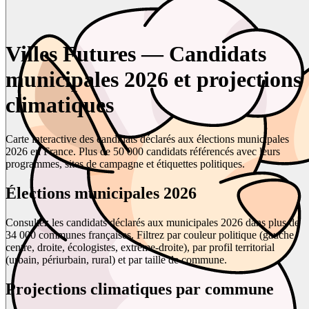
Villes Futures — Candidats
municipales 2026 et projections
climatiques
Carte interactive des candidats déclarés aux élections municipales
2026 en France. Plus de 50 000 candidats référencés avec leurs
programmes, sites de campagne et étiquettes politiques.
Élections municipales 2026
Consultez les candidats déclarés aux municipales 2026 dans plus de
34 000 communes françaises. Filtrez par couleur politique (gauche,
centre, droite, écologistes, extrême-droite), par profil territorial
(urbain, périurbain, rural) et par taille de commune.
Projections climatiques par commune