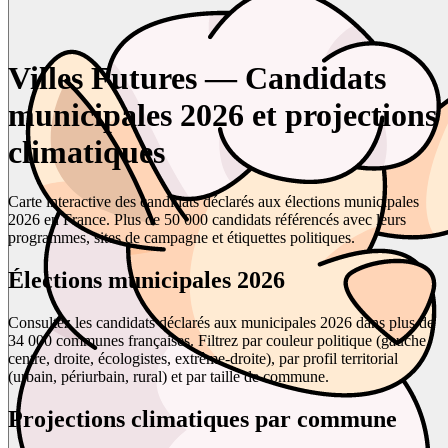
Villes Futures — Candidats
municipales 2026 et projections
climatiques
Carte interactive des candidats déclarés aux élections municipales
2026 en France. Plus de 50 000 candidats référencés avec leurs
programmes, sites de campagne et étiquettes politiques.
Élections municipales 2026
Consultez les candidats déclarés aux municipales 2026 dans plus de
34 000 communes françaises. Filtrez par couleur politique (gauche,
centre, droite, écologistes, extrême-droite), par profil territorial
(urbain, périurbain, rural) et par taille de commune.
Projections climatiques par commune