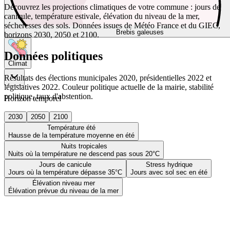
Découvrez les projections climatiques de votre commune : jours de
canicule, température estivale, élévation du niveau de la mer,
sécheresses des sols. Données issues de Météo France et du GIEC,
Brebis galeuses
horizons 2030, 2050 et 2100.
Données politiques
Climat
Résultats des élections municipales 2020, présidentielles 2022 et
législatives 2022. Couleur politique actuelle de la mairie, stabilité
politique, taux d'abstention.
Horizon temporel
2030
2050
2100
Température été
Hausse de la température moyenne en été
Nuits tropicales
Nuits où la température ne descend pas sous 20°C
Jours de canicule
Stress hydrique
Jours où la température dépasse 35°C
Jours avec sol sec en été
Élévation niveau mer
Élévation prévue du niveau de la mer