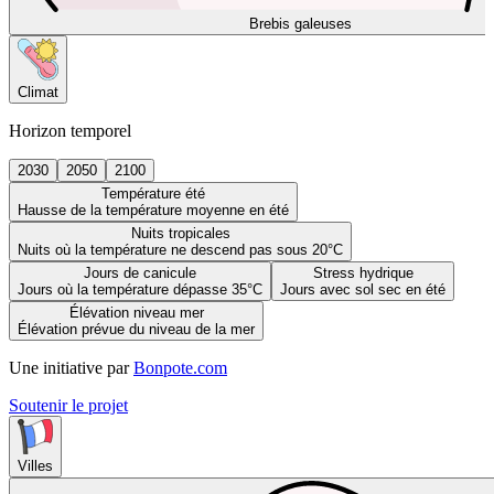
Brebis galeuses
Climat
Horizon temporel
2030
2050
2100
Température été
Hausse de la température moyenne en été
Nuits tropicales
Nuits où la température ne descend pas sous 20°C
Jours de canicule
Stress hydrique
Jours où la température dépasse 35°C
Jours avec sol sec en été
Élévation niveau mer
Élévation prévue du niveau de la mer
Une initiative par
Bonpote.com
Soutenir le projet
Villes