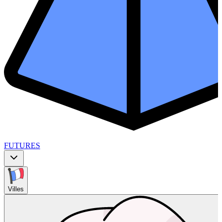
FUTURES
Villes