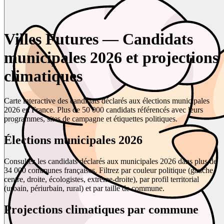
Villes Futures — Candidats
municipales 2026 et projections
climatiques
Carte interactive des candidats déclarés aux élections municipales
2026 en France. Plus de 50 000 candidats référencés avec leurs
programmes, sites de campagne et étiquettes politiques.
Élections municipales 2026
Consultez les candidats déclarés aux municipales 2026 dans plus de
34 000 communes françaises. Filtrez par couleur politique (gauche,
centre, droite, écologistes, extrême-droite), par profil territorial
(urbain, périurbain, rural) et par taille de commune.
Projections climatiques par commune