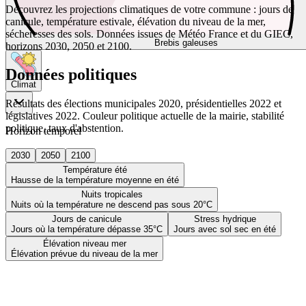
Découvrez les projections climatiques de votre commune : jours de
canicule, température estivale, élévation du niveau de la mer,
sécheresses des sols. Données issues de Météo France et du GIEC,
Brebis galeuses
horizons 2030, 2050 et 2100.
Données politiques
Climat
Résultats des élections municipales 2020, présidentielles 2022 et
législatives 2022. Couleur politique actuelle de la mairie, stabilité
politique, taux d'abstention.
Horizon temporel
2030
2050
2100
Température été
Hausse de la température moyenne en été
Nuits tropicales
Nuits où la température ne descend pas sous 20°C
Jours de canicule
Stress hydrique
Jours où la température dépasse 35°C
Jours avec sol sec en été
Élévation niveau mer
Élévation prévue du niveau de la mer