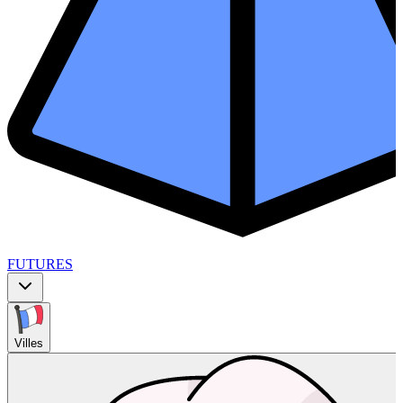
FUTURES
Villes