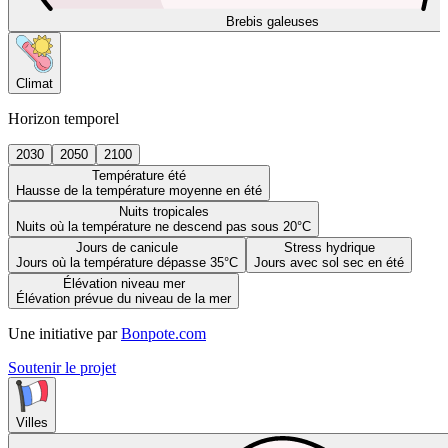
Brebis galeuses
Climat
Horizon temporel
2030
2050
2100
Température été
Hausse de la température moyenne en été
Nuits tropicales
Nuits où la température ne descend pas sous 20°C
Jours de canicule
Stress hydrique
Jours où la température dépasse 35°C
Jours avec sol sec en été
Élévation niveau mer
Élévation prévue du niveau de la mer
Une initiative par
Bonpote.com
Soutenir le projet
Villes