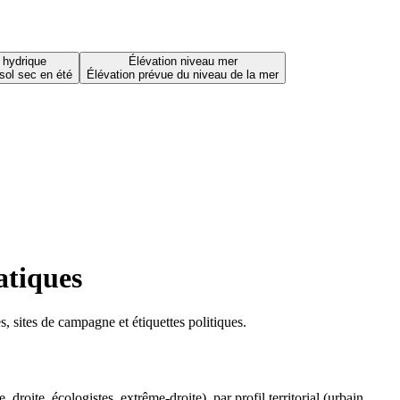
 hydrique
Élévation niveau mer
sol sec en été
Élévation prévue du niveau de la mer
atiques
 sites de campagne et étiquettes politiques.
oite, écologistes, extrême-droite), par profil territorial (urbain,