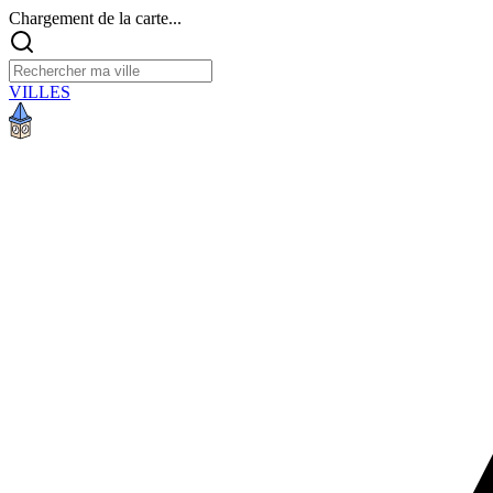
Chargement de la carte...
VILLES