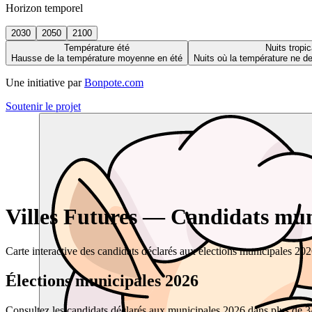
Horizon temporel
2030
2050
2100
Température été
Nuits tropic
Hausse de la température moyenne en été
Nuits où la température ne 
Une initiative par
Bonpote.com
Soutenir le projet
Villes Futures — Candidats muni
Carte interactive des candidats déclarés aux élections municipales 20
Élections municipales 2026
Consultez les candidats déclarés aux municipales 2026 dans plus de 34 0