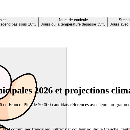
ales
Jours de canicule
Stress
descend pas sous 20°C
Jours où la température dépasse 35°C
Jours avec 
cipales 2026 et projections clim
26 en France. Plus de 50 000 candidats référencés avec leurs programmes,
00 communes françaises. Filtrez par couleur politique (gauche, centre, dr