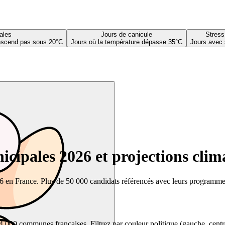
ales
Jours de canicule
Stress
descend pas sous 20°C
Jours où la température dépasse 35°C
Jours avec 
cipales 2026 et projections clim
26 en France. Plus de 50 000 candidats référencés avec leurs programmes,
00 communes françaises. Filtrez par couleur politique (gauche, centre, dr