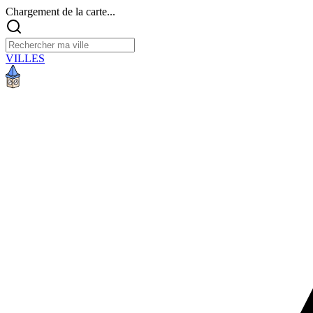
Chargement de la carte...
VILLES