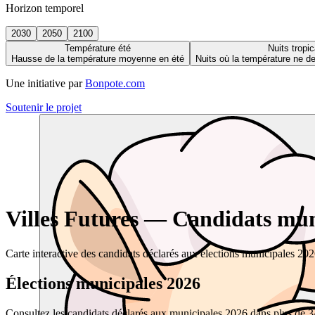
Horizon temporel
2030
2050
2100
Température été
Nuits tropic
Hausse de la température moyenne en été
Nuits où la température ne 
Une initiative par
Bonpote.com
Soutenir le projet
Villes Futures — Candidats muni
Carte interactive des candidats déclarés aux élections municipales 20
Élections municipales 2026
Consultez les candidats déclarés aux municipales 2026 dans plus de 34 0