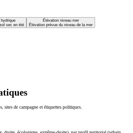
 hydrique
Élévation niveau mer
sol sec en été
Élévation prévue du niveau de la mer
atiques
 sites de campagne et étiquettes politiques.
oite, écologistes, extrême-droite), par profil territorial (urbain,