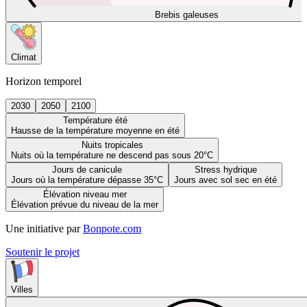
Brebis galeuses
Climat
Horizon temporel
2030
2050
2100
Température été
Hausse de la température moyenne en été
Nuits tropicales
Nuits où la température ne descend pas sous 20°C
Jours de canicule
Stress hydrique
Jours où la température dépasse 35°C
Jours avec sol sec en été
Élévation niveau mer
Élévation prévue du niveau de la mer
Une initiative par
Bonpote.com
Soutenir le projet
Villes