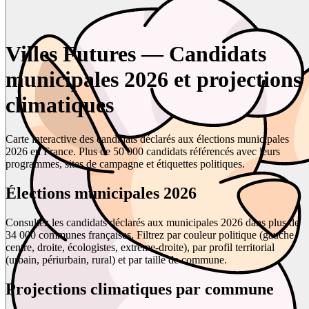
Villes Futures — Candidats
municipales 2026 et projections
climatiques
Carte interactive des candidats déclarés aux élections municipales
2026 en France. Plus de 50 000 candidats référencés avec leurs
programmes, sites de campagne et étiquettes politiques.
Élections municipales 2026
Consultez les candidats déclarés aux municipales 2026 dans plus de
34 000 communes françaises. Filtrez par couleur politique (gauche,
centre, droite, écologistes, extrême-droite), par profil territorial
(urbain, périurbain, rural) et par taille de commune.
Projections climatiques par commune