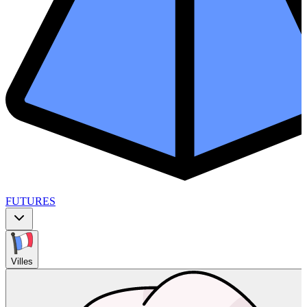
FUTURES
Villes