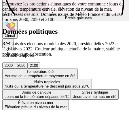
Découvrez les projections climatiques de votre commune : jours de
canicule, température estivale, élévation du niveau de la mer,
sécheresses des sols. Données issues de Météo France et du GIEC,
Brebis galeuses
horizons 2030, 2050 et 2100.
Données politiques
Climat
Résultats des élections municipales 2020, présidentielles 2022 et
législatives 2022. Couleur politique actuelle de la mairie, stabilité
politique, taux d'abstention.
Horizon temporel
2030
2050
2100
Température été
Hausse de la température moyenne en été
Nuits tropicales
Nuits où la température ne descend pas sous 20°C
Jours de canicule
Stress hydrique
Jours où la température dépasse 35°C
Jours avec sol sec en été
Élévation niveau mer
Élévation prévue du niveau de la mer