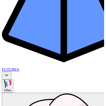
FUTURES
Villes