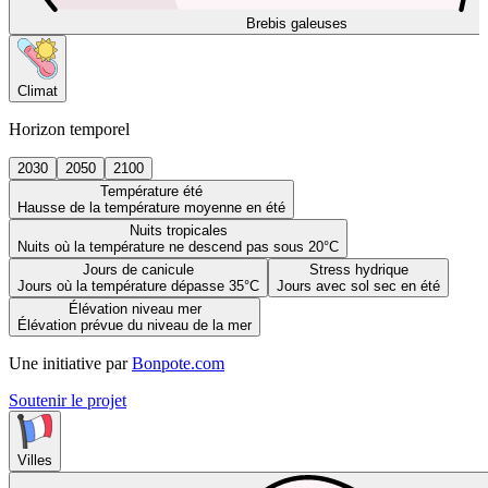
Brebis galeuses
Climat
Horizon temporel
2030
2050
2100
Température été
Hausse de la température moyenne en été
Nuits tropicales
Nuits où la température ne descend pas sous 20°C
Jours de canicule
Stress hydrique
Jours où la température dépasse 35°C
Jours avec sol sec en été
Élévation niveau mer
Élévation prévue du niveau de la mer
Une initiative par
Bonpote.com
Soutenir le projet
Villes