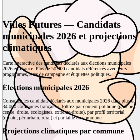
Villes Futures — Candidats
municipales 2026 et projections
climatiques
Carte interactive des candidats déclarés aux élections municipales
2026 en France. Plus de 50 000 candidats référencés avec leurs
programmes, sites de campagne et étiquettes politiques.
Élections municipales 2026
Consultez les candidats déclarés aux municipales 2026 dans plus de
34 000 communes françaises. Filtrez par couleur politique (gauche,
centre, droite, écologistes, extrême-droite), par profil territorial
(urbain, périurbain, rural) et par taille de commune.
Projections climatiques par commune