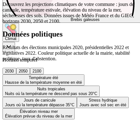
Découvrez les projections climatiques de votre commune : jours de
canicule, température estivale, élévation du niveau de la mer,
sécheresses des sols. Données issues de Météo France et du GIEC,
Brebis galeuses
horizons 2030, 2050 et 2100.
Données politiques
Climat
Résultats des élections municipales 2020, présidentielles 2022 et
législatives 2022. Couleur politique actuelle de la mairie, stabilité
politique, taux d'abstention.
Horizon temporel
2030
2050
2100
Température été
Hausse de la température moyenne en été
Nuits tropicales
Nuits où la température ne descend pas sous 20°C
Jours de canicule
Stress hydrique
Jours où la température dépasse 35°C
Jours avec sol sec en été
Élévation niveau mer
Élévation prévue du niveau de la mer