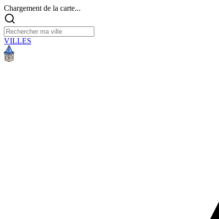
Chargement de la carte...
VILLES