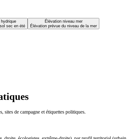
 hydrique
Élévation niveau mer
sol sec en été
Élévation prévue du niveau de la mer
atiques
 sites de campagne et étiquettes politiques.
oite, écologistes, extrême-droite), par profil territorial (urbain,