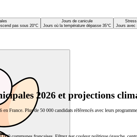
ales
Jours de canicule
Stress
descend pas sous 20°C
Jours où la température dépasse 35°C
Jours avec 
cipales 2026 et projections clim
26 en France. Plus de 50 000 candidats référencés avec leurs programmes,
00 communes françaises. Filtrez par couleur politique (gauche, centre, dr