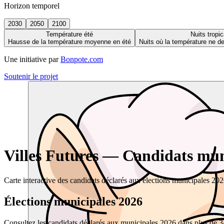
Horizon temporel
2030
2050
2100
Température été
Nuits tropic
Hausse de la température moyenne en été
Nuits où la température ne 
Une initiative par
Bonpote.com
Soutenir le projet
Villes Futures — Candidats muni
Carte interactive des candidats déclarés aux élections municipales 20
Élections municipales 2026
Consultez les candidats déclarés aux municipales 2026 dans plus de 34 0