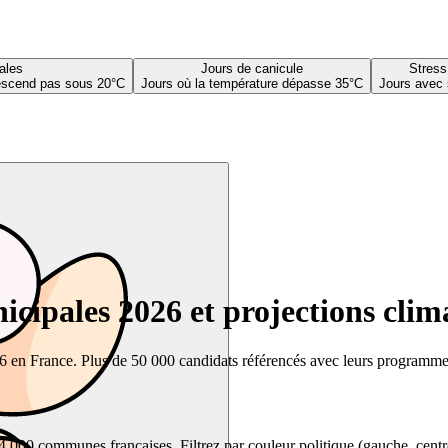
ales
Jours de canicule
Stress
descend pas sous 20°C
Jours où la température dépasse 35°C
Jours avec 
cipales 2026 et projections clim
26 en France. Plus de 50 000 candidats référencés avec leurs programmes,
00 communes françaises. Filtrez par couleur politique (gauche, centre, dr