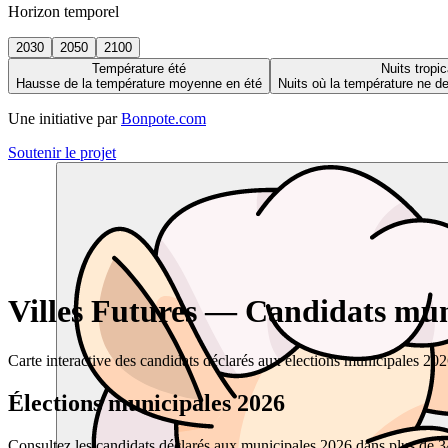
Horizon temporel
2030
2050
2100
Température été
Nuits tropic
Hausse de la température moyenne en été
Nuits où la température ne 
Une initiative par
Bonpote.com
Soutenir le projet
Villes Futures — Candidats muni
Carte interactive des candidats déclarés aux élections municipales 20
Élections municipales 2026
Consultez les candidats déclarés aux municipales 2026 dans plus de 34 0