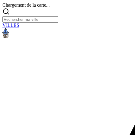
Chargement de la carte...
VILLES