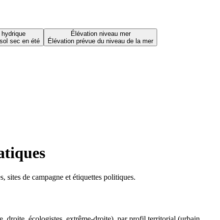
 hydrique
Élévation niveau mer
sol sec en été
Élévation prévue du niveau de la mer
atiques
 sites de campagne et étiquettes politiques.
oite, écologistes, extrême-droite), par profil territorial (urbain,