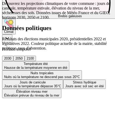
Découvrez les projections climatiques de votre commune : jours de
canicule, température estivale, élévation du niveau de la mer,
sécheresses des sols. Données issues de Météo France et du GIEC,
Brebis galeuses
horizons 2030, 2050 et 2100.
Données politiques
Climat
Résultats des élections municipales 2020, présidentielles 2022 et
législatives 2022. Couleur politique actuelle de la mairie, stabilité
politique, taux d'abstention.
Horizon temporel
2030
2050
2100
Température été
Hausse de la température moyenne en été
Nuits tropicales
Nuits où la température ne descend pas sous 20°C
Jours de canicule
Stress hydrique
Jours où la température dépasse 35°C
Jours avec sol sec en été
Élévation niveau mer
Élévation prévue du niveau de la mer