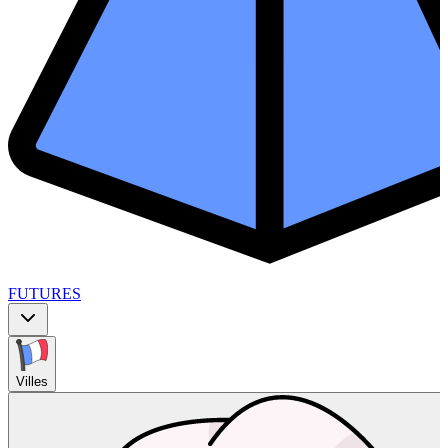
FUTURES
Villes