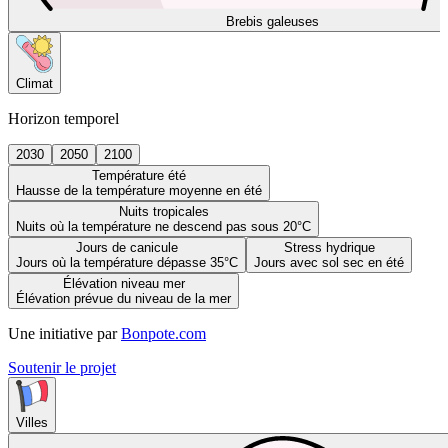
Brebis galeuses
Climat
Horizon temporel
2030
2050
2100
Température été
Hausse de la température moyenne en été
Nuits tropicales
Nuits où la température ne descend pas sous 20°C
Jours de canicule
Stress hydrique
Jours où la température dépasse 35°C
Jours avec sol sec en été
Élévation niveau mer
Élévation prévue du niveau de la mer
Une initiative par
Bonpote.com
Soutenir le projet
Villes