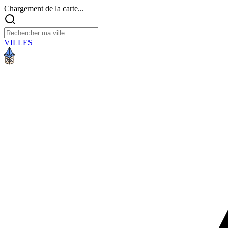
Chargement de la carte...
VILLES