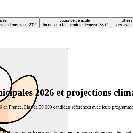
ales
Jours de canicule
Stress
descend pas sous 20°C
Jours où la température dépasse 35°C
Jours avec 
cipales 2026 et projections clim
26 en France. Plus de 50 000 candidats référencés avec leurs programmes,
00 communes françaises. Filtrez par couleur politique (gauche, centre, dr