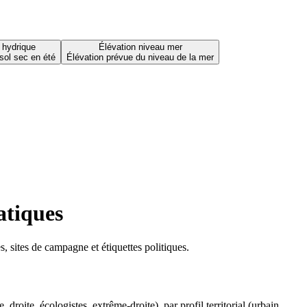
 hydrique
Élévation niveau mer
sol sec en été
Élévation prévue du niveau de la mer
atiques
 sites de campagne et étiquettes politiques.
oite, écologistes, extrême-droite), par profil territorial (urbain,