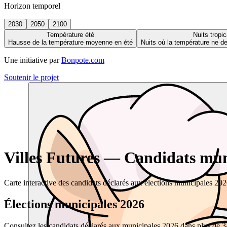
Horizon temporel
2030
2050
2100
Température été
Nuits tropic
Hausse de la température moyenne en été
Nuits où la température ne 
Une initiative par
Bonpote.com
Soutenir le projet
Villes Futures — Candidats muni
Carte interactive des candidats déclarés aux élections municipales 20
Élections municipales 2026
Consultez les candidats déclarés aux municipales 2026 dans plus de 34 0