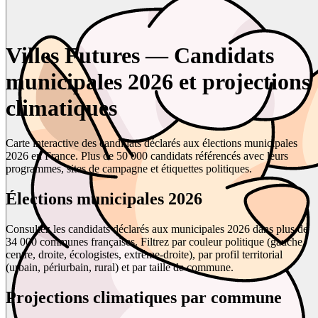
Villes Futures — Candidats
municipales 2026 et projections
climatiques
Carte interactive des candidats déclarés aux élections municipales
2026 en France. Plus de 50 000 candidats référencés avec leurs
programmes, sites de campagne et étiquettes politiques.
Élections municipales 2026
Consultez les candidats déclarés aux municipales 2026 dans plus de
34 000 communes françaises. Filtrez par couleur politique (gauche,
centre, droite, écologistes, extrême-droite), par profil territorial
(urbain, périurbain, rural) et par taille de commune.
Projections climatiques par commune