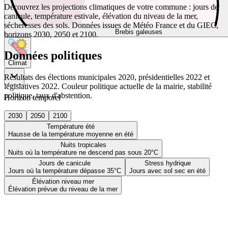
Découvrez les projections climatiques de votre commune : jours de
canicule, température estivale, élévation du niveau de la mer,
sécheresses des sols. Données issues de Météo France et du GIEC,
Brebis galeuses
horizons 2030, 2050 et 2100.
Données politiques
Climat
Résultats des élections municipales 2020, présidentielles 2022 et
législatives 2022. Couleur politique actuelle de la mairie, stabilité
politique, taux d'abstention.
Horizon temporel
2030
2050
2100
Température été
Hausse de la température moyenne en été
Nuits tropicales
Nuits où la température ne descend pas sous 20°C
Jours de canicule
Stress hydrique
Jours où la température dépasse 35°C
Jours avec sol sec en été
Élévation niveau mer
Élévation prévue du niveau de la mer