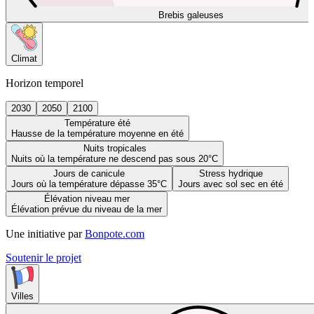
Brebis galeuses
Climat
Horizon temporel
2030
2050
2100
Température été
Hausse de la température moyenne en été
Nuits tropicales
Nuits où la température ne descend pas sous 20°C
Jours de canicule
Stress hydrique
Jours où la température dépasse 35°C
Jours avec sol sec en été
Élévation niveau mer
Élévation prévue du niveau de la mer
Une initiative par
Bonpote.com
Soutenir le projet
Villes