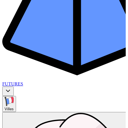
FUTURES
Villes