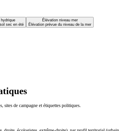
 hydrique
Élévation niveau mer
sol sec en été
Élévation prévue du niveau de la mer
atiques
 sites de campagne et étiquettes politiques.
oite, écologistes, extrême-droite), par profil territorial (urbain,