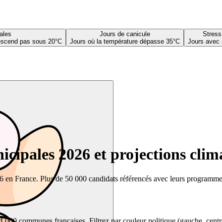
ales
Jours de canicule
Stress
descend pas sous 20°C
Jours où la température dépasse 35°C
Jours avec 
cipales 2026 et projections clim
26 en France. Plus de 50 000 candidats référencés avec leurs programmes,
00 communes françaises. Filtrez par couleur politique (gauche, centre, dr