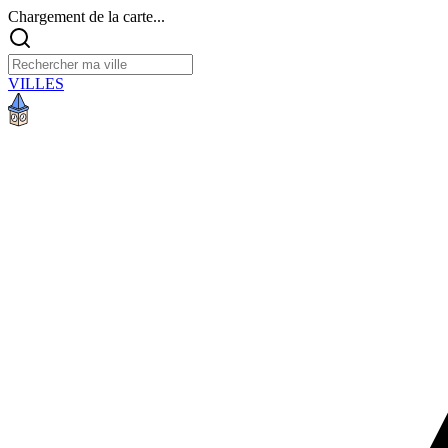
Chargement de la carte...
VILLES