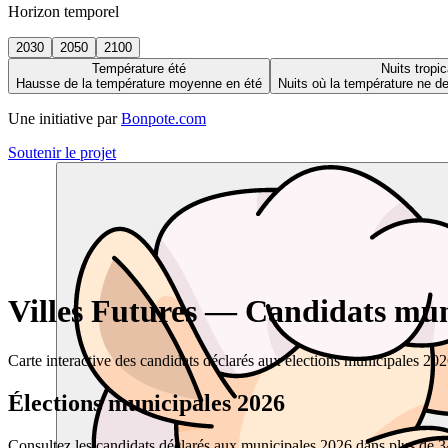
Horizon temporel
2030
2050
2100
Température été
Nuits tropic
Hausse de la température moyenne en été
Nuits où la température ne 
Une initiative par
Bonpote.com
Soutenir le projet
Villes Futures — Candidats muni
Carte interactive des candidats déclarés aux élections municipales 20
Élections municipales 2026
Consultez les candidats déclarés aux municipales 2026 dans plus de 34 0