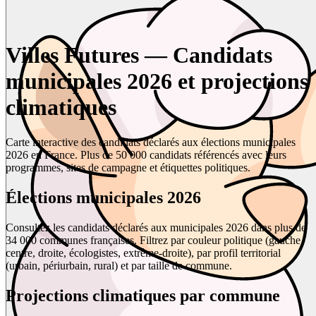
Villes Futures — Candidats
municipales 2026 et projections
climatiques
Carte interactive des candidats déclarés aux élections municipales
2026 en France. Plus de 50 000 candidats référencés avec leurs
programmes, sites de campagne et étiquettes politiques.
Élections municipales 2026
Consultez les candidats déclarés aux municipales 2026 dans plus de
34 000 communes françaises. Filtrez par couleur politique (gauche,
centre, droite, écologistes, extrême-droite), par profil territorial
(urbain, périurbain, rural) et par taille de commune.
Projections climatiques par commune