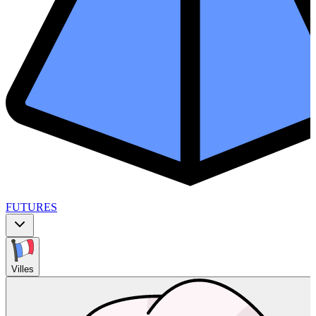
FUTURES
Villes