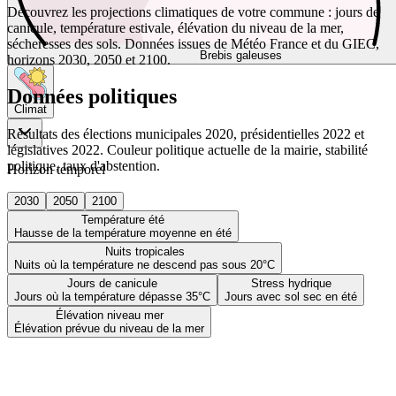
Découvrez les projections climatiques de votre commune : jours de
canicule, température estivale, élévation du niveau de la mer,
sécheresses des sols. Données issues de Météo France et du GIEC,
Brebis galeuses
horizons 2030, 2050 et 2100.
Données politiques
Climat
Résultats des élections municipales 2020, présidentielles 2022 et
législatives 2022. Couleur politique actuelle de la mairie, stabilité
politique, taux d'abstention.
Horizon temporel
2030
2050
2100
Température été
Hausse de la température moyenne en été
Nuits tropicales
Nuits où la température ne descend pas sous 20°C
Jours de canicule
Stress hydrique
Jours où la température dépasse 35°C
Jours avec sol sec en été
Élévation niveau mer
Élévation prévue du niveau de la mer