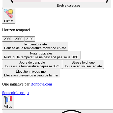
Brebis galeuses
Climat
Horizon temporel
2030
2050
2100
Température été
Hausse de la température moyenne en été
Nuits tropicales
Nuits où la température ne descend pas sous 20°C
Jours de canicule
Stress hydrique
Jours où la température dépasse 35°C
Jours avec sol sec en été
Élévation niveau mer
Élévation prévue du niveau de la mer
Une initiative par
Bonpote.com
Soutenir le projet
Villes