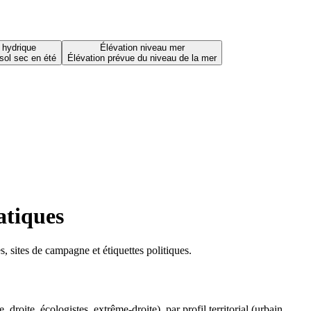
 hydrique
Élévation niveau mer
sol sec en été
Élévation prévue du niveau de la mer
atiques
 sites de campagne et étiquettes politiques.
oite, écologistes, extrême-droite), par profil territorial (urbain,