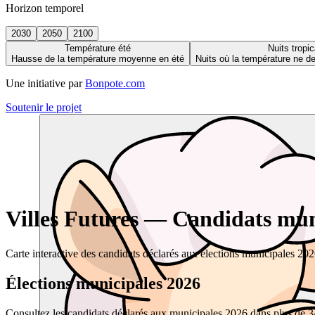
Horizon temporel
2030
2050
2100
Température été
Nuits tropic
Hausse de la température moyenne en été
Nuits où la température ne 
Une initiative par
Bonpote.com
Soutenir le projet
Villes Futures — Candidats muni
Carte interactive des candidats déclarés aux élections municipales 20
Élections municipales 2026
Consultez les candidats déclarés aux municipales 2026 dans plus de 34 0