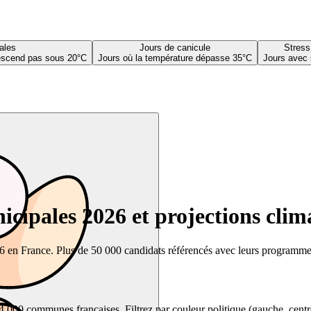
ales
Jours de canicule
Stress
descend pas sous 20°C
Jours où la température dépasse 35°C
Jours avec 
cipales 2026 et projections clim
26 en France. Plus de 50 000 candidats référencés avec leurs programmes,
00 communes françaises. Filtrez par couleur politique (gauche, centre, dr