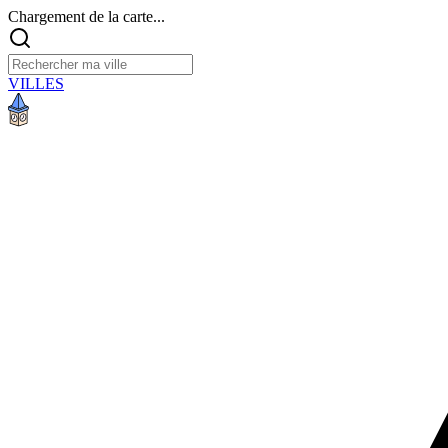
Chargement de la carte...
VILLES