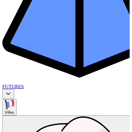
FUTURES
Villes