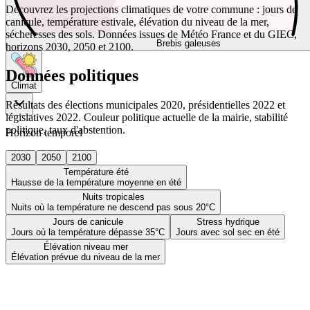
Découvrez les projections climatiques de votre commune : jours de
canicule, température estivale, élévation du niveau de la mer,
sécheresses des sols. Données issues de Météo France et du GIEC,
Brebis galeuses
horizons 2030, 2050 et 2100.
Données politiques
Climat
Résultats des élections municipales 2020, présidentielles 2022 et
législatives 2022. Couleur politique actuelle de la mairie, stabilité
politique, taux d'abstention.
Horizon temporel
2030
2050
2100
Température été
Hausse de la température moyenne en été
Nuits tropicales
Nuits où la température ne descend pas sous 20°C
Jours de canicule
Stress hydrique
Jours où la température dépasse 35°C
Jours avec sol sec en été
Élévation niveau mer
Élévation prévue du niveau de la mer