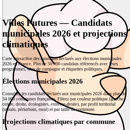
Villes Futures — Candidats
municipales 2026 et projections
climatiques
Carte interactive des candidats déclarés aux élections municipales
2026 en France. Plus de 50 000 candidats référencés avec leurs
programmes, sites de campagne et étiquettes politiques.
Élections municipales 2026
Consultez les candidats déclarés aux municipales 2026 dans plus de
34 000 communes françaises. Filtrez par couleur politique (gauche,
centre, droite, écologistes, extrême-droite), par profil territorial
(urbain, périurbain, rural) et par taille de commune.
Projections climatiques par commune