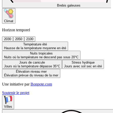
Brebis galeuses
Climat
Horizon temporel
2030
2050
2100
Température été
Hausse de la température moyenne en été
Nuits tropicales
Nuits où la température ne descend pas sous 20°C
Jours de canicule
Stress hydrique
Jours où la température dépasse 35°C
Jours avec sol sec en été
Élévation niveau mer
Élévation prévue du niveau de la mer
Une initiative par
Bonpote.com
Soutenir le projet
Villes