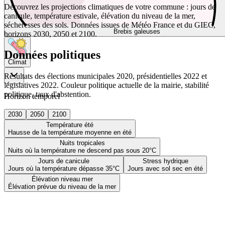
Découvrez les projections climatiques de votre commune : jours de
canicule, température estivale, élévation du niveau de la mer,
sécheresses des sols. Données issues de Météo France et du GIEC,
Brebis galeuses
horizons 2030, 2050 et 2100.
Données politiques
Climat
Résultats des élections municipales 2020, présidentielles 2022 et
législatives 2022. Couleur politique actuelle de la mairie, stabilité
politique, taux d'abstention.
Horizon temporel
2030
2050
2100
Température été
Hausse de la température moyenne en été
Nuits tropicales
Nuits où la température ne descend pas sous 20°C
Jours de canicule
Stress hydrique
Jours où la température dépasse 35°C
Jours avec sol sec en été
Élévation niveau mer
Élévation prévue du niveau de la mer