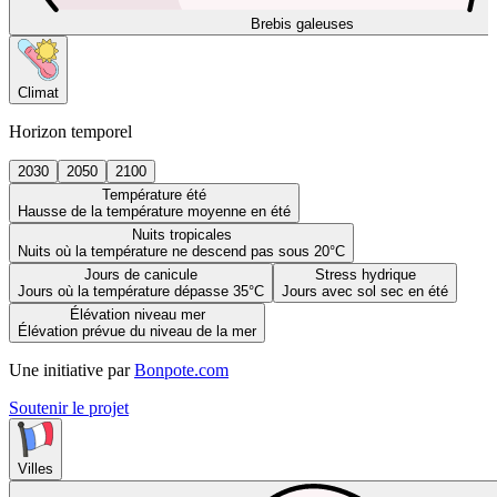
Brebis galeuses
Climat
Horizon temporel
2030
2050
2100
Température été
Hausse de la température moyenne en été
Nuits tropicales
Nuits où la température ne descend pas sous 20°C
Jours de canicule
Stress hydrique
Jours où la température dépasse 35°C
Jours avec sol sec en été
Élévation niveau mer
Élévation prévue du niveau de la mer
Une initiative par
Bonpote.com
Soutenir le projet
Villes