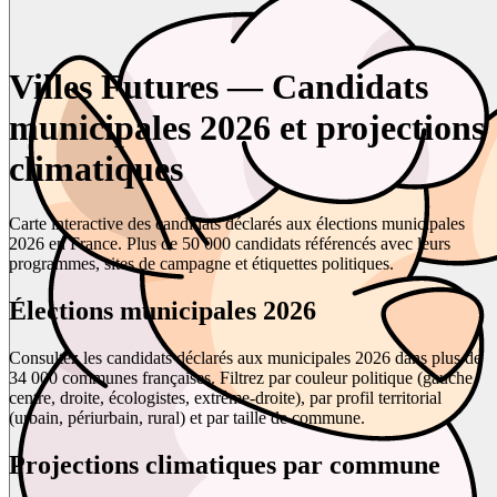
Villes Futures — Candidats
municipales 2026 et projections
climatiques
Carte interactive des candidats déclarés aux élections municipales
2026 en France. Plus de 50 000 candidats référencés avec leurs
programmes, sites de campagne et étiquettes politiques.
Élections municipales 2026
Consultez les candidats déclarés aux municipales 2026 dans plus de
34 000 communes françaises. Filtrez par couleur politique (gauche,
centre, droite, écologistes, extrême-droite), par profil territorial
(urbain, périurbain, rural) et par taille de commune.
Projections climatiques par commune