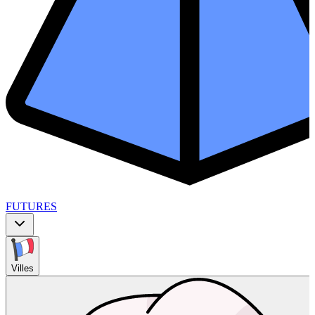
FUTURES
Villes