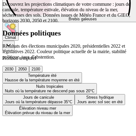
Découvrez les projections climatiques de votre commune : jours de
canicule, température estivale, élévation du niveau de la mer,
sécheresses des sols. Données issues de Météo France et du GIEC,
Brebis galeuses
horizons 2030, 2050 et 2100.
Données politiques
Climat
Résultats des élections municipales 2020, présidentielles 2022 et
législatives 2022. Couleur politique actuelle de la mairie, stabilité
politique, taux d'abstention.
Horizon temporel
2030
2050
2100
Température été
Hausse de la température moyenne en été
Nuits tropicales
Nuits où la température ne descend pas sous 20°C
Jours de canicule
Stress hydrique
Jours où la température dépasse 35°C
Jours avec sol sec en été
Élévation niveau mer
Élévation prévue du niveau de la mer