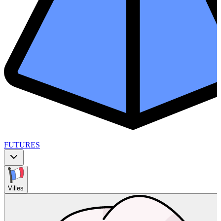
FUTURES
Villes