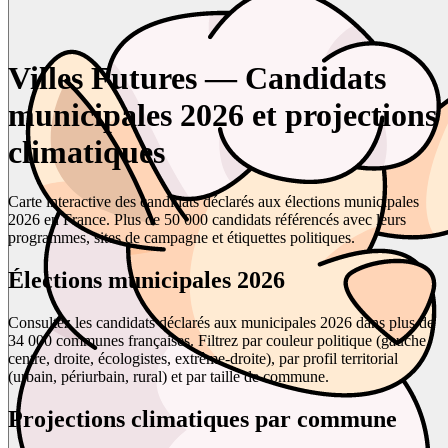
Villes Futures — Candidats
municipales 2026 et projections
climatiques
Carte interactive des candidats déclarés aux élections municipales
2026 en France. Plus de 50 000 candidats référencés avec leurs
programmes, sites de campagne et étiquettes politiques.
Élections municipales 2026
Consultez les candidats déclarés aux municipales 2026 dans plus de
34 000 communes françaises. Filtrez par couleur politique (gauche,
centre, droite, écologistes, extrême-droite), par profil territorial
(urbain, périurbain, rural) et par taille de commune.
Projections climatiques par commune