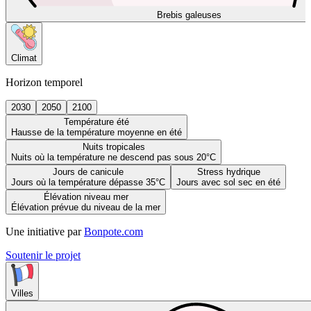
Brebis galeuses
Climat
Horizon temporel
2030
2050
2100
Température été
Hausse de la température moyenne en été
Nuits tropicales
Nuits où la température ne descend pas sous 20°C
Jours de canicule
Stress hydrique
Jours où la température dépasse 35°C
Jours avec sol sec en été
Élévation niveau mer
Élévation prévue du niveau de la mer
Une initiative par
Bonpote.com
Soutenir le projet
Villes