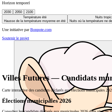
Horizon temporel
2030
2050
2100
Température été
Nuits tropic
Hausse de la température moyenne en été
Nuits où la température ne 
Une initiative par
Bonpote.com
Soutenir le projet
Villes Futures — Candidats muni
Carte interactive des candidats déclarés aux élections municipales 20
Élections municipales 2026
Consultez les candidats déclarés aux municipales 2026 dans plus de 34 0