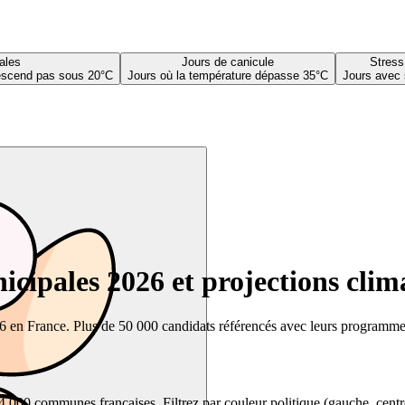
ales
Jours de canicule
Stress
descend pas sous 20°C
Jours où la température dépasse 35°C
Jours avec 
cipales 2026 et projections clim
26 en France. Plus de 50 000 candidats référencés avec leurs programmes,
00 communes françaises. Filtrez par couleur politique (gauche, centre, dr