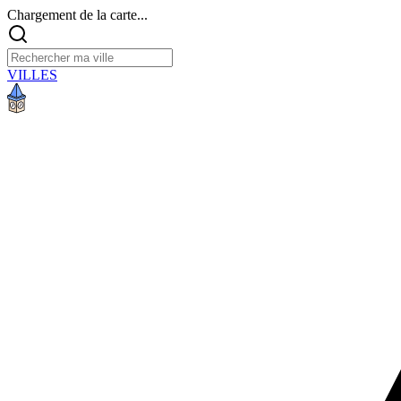
Chargement de la carte...
VILLES