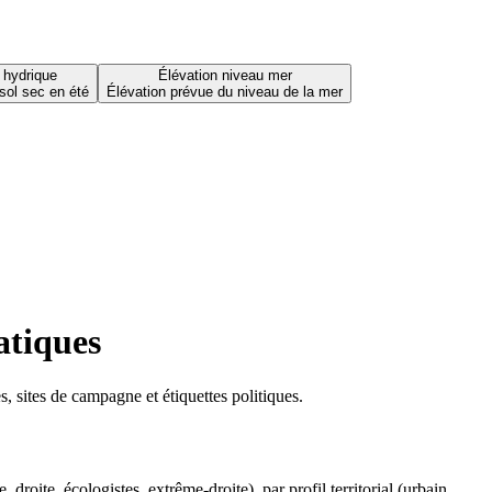
 hydrique
Élévation niveau mer
sol sec en été
Élévation prévue du niveau de la mer
atiques
 sites de campagne et étiquettes politiques.
oite, écologistes, extrême-droite), par profil territorial (urbain,