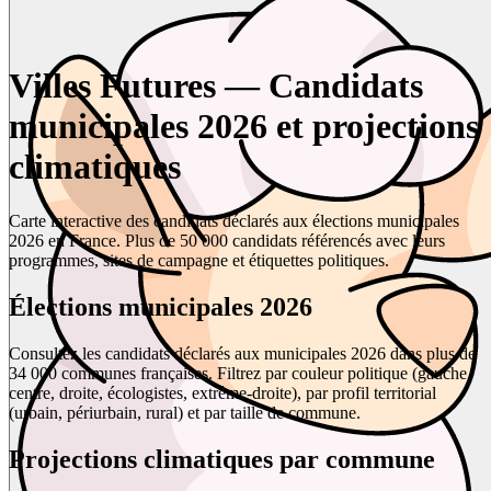
Villes Futures — Candidats
municipales 2026 et projections
climatiques
Carte interactive des candidats déclarés aux élections municipales
2026 en France. Plus de 50 000 candidats référencés avec leurs
programmes, sites de campagne et étiquettes politiques.
Élections municipales 2026
Consultez les candidats déclarés aux municipales 2026 dans plus de
34 000 communes françaises. Filtrez par couleur politique (gauche,
centre, droite, écologistes, extrême-droite), par profil territorial
(urbain, périurbain, rural) et par taille de commune.
Projections climatiques par commune