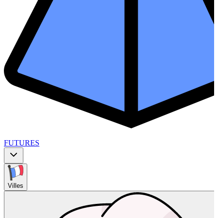
FUTURES
Villes