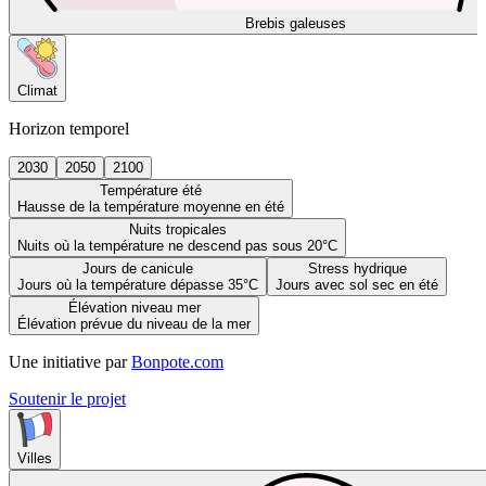
Brebis galeuses
Climat
Horizon temporel
2030
2050
2100
Température été
Hausse de la température moyenne en été
Nuits tropicales
Nuits où la température ne descend pas sous 20°C
Jours de canicule
Stress hydrique
Jours où la température dépasse 35°C
Jours avec sol sec en été
Élévation niveau mer
Élévation prévue du niveau de la mer
Une initiative par
Bonpote.com
Soutenir le projet
Villes