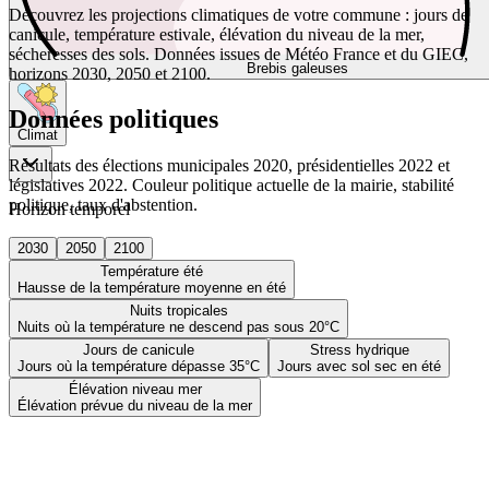
Découvrez les projections climatiques de votre commune : jours de
canicule, température estivale, élévation du niveau de la mer,
sécheresses des sols. Données issues de Météo France et du GIEC,
Brebis galeuses
horizons 2030, 2050 et 2100.
Données politiques
Climat
Résultats des élections municipales 2020, présidentielles 2022 et
législatives 2022. Couleur politique actuelle de la mairie, stabilité
politique, taux d'abstention.
Horizon temporel
2030
2050
2100
Température été
Hausse de la température moyenne en été
Nuits tropicales
Nuits où la température ne descend pas sous 20°C
Jours de canicule
Stress hydrique
Jours où la température dépasse 35°C
Jours avec sol sec en été
Élévation niveau mer
Élévation prévue du niveau de la mer