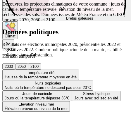
Découvrez les projections climatiques de votre commune : jours de
canicule, température estivale, élévation du niveau de la mer,
sécheresses des sols. Données issues de Météo France et du GIEC,
Brebis galeuses
horizons 2030, 2050 et 2100.
Données politiques
Climat
Résultats des élections municipales 2020, présidentielles 2022 et
législatives 2022. Couleur politique actuelle de la mairie, stabilité
politique, taux d'abstention.
Horizon temporel
2030
2050
2100
Température été
Hausse de la température moyenne en été
Nuits tropicales
Nuits où la température ne descend pas sous 20°C
Jours de canicule
Stress hydrique
Jours où la température dépasse 35°C
Jours avec sol sec en été
Élévation niveau mer
Élévation prévue du niveau de la mer