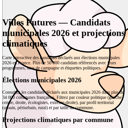
Villes Futures — Candidats
municipales 2026 et projections
climatiques
Carte interactive des candidats déclarés aux élections municipales
2026 en France. Plus de 50 000 candidats référencés avec leurs
programmes, sites de campagne et étiquettes politiques.
Élections municipales 2026
Consultez les candidats déclarés aux municipales 2026 dans plus de
34 000 communes françaises. Filtrez par couleur politique (gauche,
centre, droite, écologistes, extrême-droite), par profil territorial
(urbain, périurbain, rural) et par taille de commune.
Projections climatiques par commune