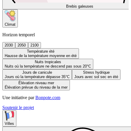
Brebis galeuses
Climat
Horizon temporel
2030
2050
2100
Température été
Hausse de la température moyenne en été
Nuits tropicales
Nuits où la température ne descend pas sous 20°C
Jours de canicule
Stress hydrique
Jours où la température dépasse 35°C
Jours avec sol sec en été
Élévation niveau mer
Élévation prévue du niveau de la mer
Une initiative par
Bonpote.com
Soutenir le projet
Villes