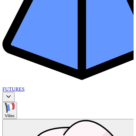
FUTURES
Villes