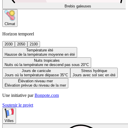
Brebis galeuses
Climat
Horizon temporel
2030
2050
2100
Température été
Hausse de la température moyenne en été
Nuits tropicales
Nuits où la température ne descend pas sous 20°C
Jours de canicule
Stress hydrique
Jours où la température dépasse 35°C
Jours avec sol sec en été
Élévation niveau mer
Élévation prévue du niveau de la mer
Une initiative par
Bonpote.com
Soutenir le projet
Villes