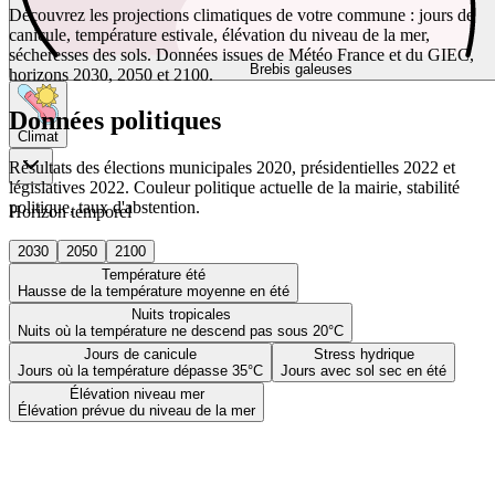
Découvrez les projections climatiques de votre commune : jours de
canicule, température estivale, élévation du niveau de la mer,
sécheresses des sols. Données issues de Météo France et du GIEC,
Brebis galeuses
horizons 2030, 2050 et 2100.
Données politiques
Climat
Résultats des élections municipales 2020, présidentielles 2022 et
législatives 2022. Couleur politique actuelle de la mairie, stabilité
politique, taux d'abstention.
Horizon temporel
2030
2050
2100
Température été
Hausse de la température moyenne en été
Nuits tropicales
Nuits où la température ne descend pas sous 20°C
Jours de canicule
Stress hydrique
Jours où la température dépasse 35°C
Jours avec sol sec en été
Élévation niveau mer
Élévation prévue du niveau de la mer