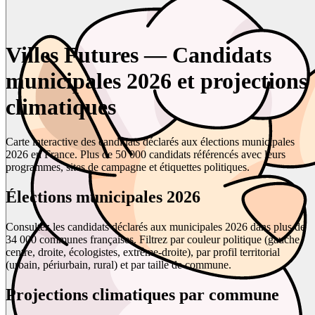
Villes Futures — Candidats
municipales 2026 et projections
climatiques
Carte interactive des candidats déclarés aux élections municipales
2026 en France. Plus de 50 000 candidats référencés avec leurs
programmes, sites de campagne et étiquettes politiques.
Élections municipales 2026
Consultez les candidats déclarés aux municipales 2026 dans plus de
34 000 communes françaises. Filtrez par couleur politique (gauche,
centre, droite, écologistes, extrême-droite), par profil territorial
(urbain, périurbain, rural) et par taille de commune.
Projections climatiques par commune