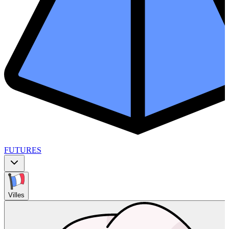
FUTURES
Villes