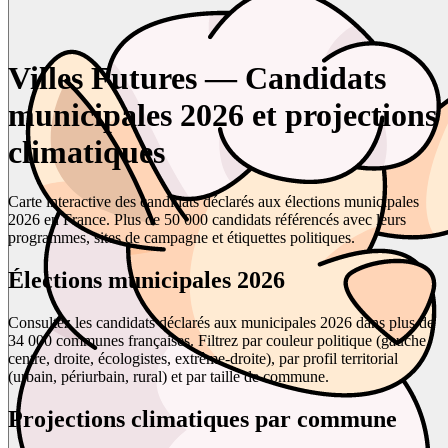
Villes Futures — Candidats
municipales 2026 et projections
climatiques
Carte interactive des candidats déclarés aux élections municipales
2026 en France. Plus de 50 000 candidats référencés avec leurs
programmes, sites de campagne et étiquettes politiques.
Élections municipales 2026
Consultez les candidats déclarés aux municipales 2026 dans plus de
34 000 communes françaises. Filtrez par couleur politique (gauche,
centre, droite, écologistes, extrême-droite), par profil territorial
(urbain, périurbain, rural) et par taille de commune.
Projections climatiques par commune