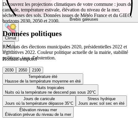
Découvrez les projections climatiques de votre commune : jours de
canicule, température estivale, élévation du niveau de la mer,
sécheresses des sols. Données issues de Météo France et du GIEC,
Brebis galeuses
horizons 2030, 2050 et 2100.
Données politiques
Climat
Résultats des élections municipales 2020, présidentielles 2022 et
législatives 2022. Couleur politique actuelle de la mairie, stabilité
politique, taux d'abstention.
Horizon temporel
2030
2050
2100
Température été
Hausse de la température moyenne en été
Nuits tropicales
Nuits où la température ne descend pas sous 20°C
Jours de canicule
Stress hydrique
Jours où la température dépasse 35°C
Jours avec sol sec en été
Élévation niveau mer
Élévation prévue du niveau de la mer