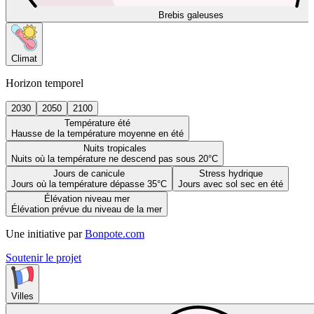
Brebis galeuses
Climat
Horizon temporel
2030
2050
2100
Température été
Hausse de la température moyenne en été
Nuits tropicales
Nuits où la température ne descend pas sous 20°C
Jours de canicule
Stress hydrique
Jours où la température dépasse 35°C
Jours avec sol sec en été
Élévation niveau mer
Élévation prévue du niveau de la mer
Une initiative par
Bonpote.com
Soutenir le projet
Villes