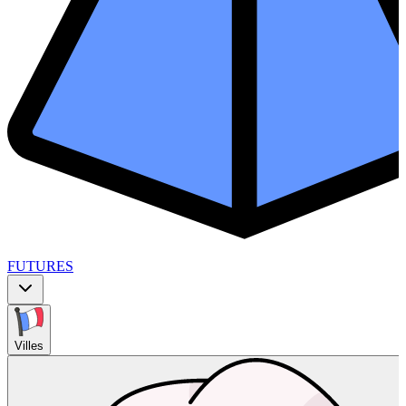
FUTURES
Villes