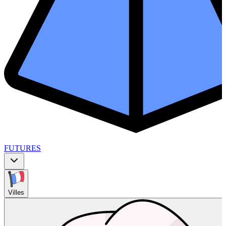
FUTURES
Villes