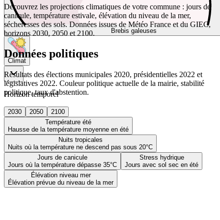
Découvrez les projections climatiques de votre commune : jours de
canicule, température estivale, élévation du niveau de la mer,
sécheresses des sols. Données issues de Météo France et du GIEC,
Brebis galeuses
horizons 2030, 2050 et 2100.
Données politiques
Climat
Résultats des élections municipales 2020, présidentielles 2022 et
législatives 2022. Couleur politique actuelle de la mairie, stabilité
politique, taux d'abstention.
Horizon temporel
2030
2050
2100
Température été
Hausse de la température moyenne en été
Nuits tropicales
Nuits où la température ne descend pas sous 20°C
Jours de canicule
Stress hydrique
Jours où la température dépasse 35°C
Jours avec sol sec en été
Élévation niveau mer
Élévation prévue du niveau de la mer