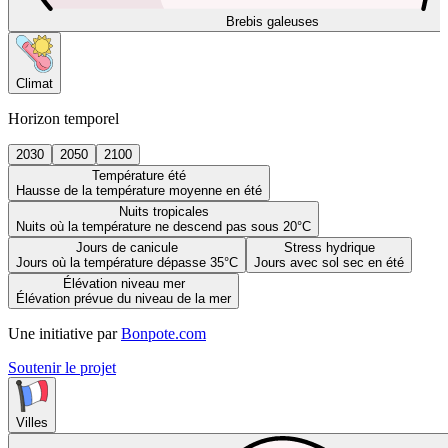
Brebis galeuses
Climat
Horizon temporel
2030
2050
2100
Température été
Hausse de la température moyenne en été
Nuits tropicales
Nuits où la température ne descend pas sous 20°C
Jours de canicule
Stress hydrique
Jours où la température dépasse 35°C
Jours avec sol sec en été
Élévation niveau mer
Élévation prévue du niveau de la mer
Une initiative par
Bonpote.com
Soutenir le projet
Villes