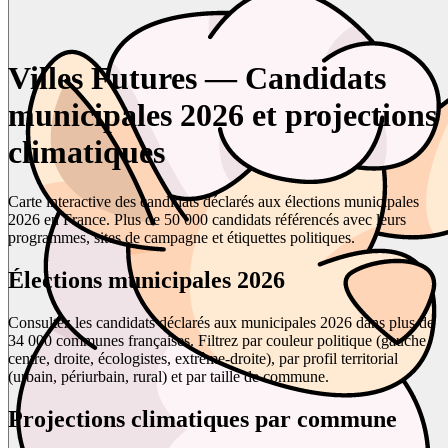
Villes Futures — Candidats
municipales 2026 et projections
climatiques
Carte interactive des candidats déclarés aux élections municipales
2026 en France. Plus de 50 000 candidats référencés avec leurs
programmes, sites de campagne et étiquettes politiques.
Élections municipales 2026
Consultez les candidats déclarés aux municipales 2026 dans plus de
34 000 communes françaises. Filtrez par couleur politique (gauche,
centre, droite, écologistes, extrême-droite), par profil territorial
(urbain, périurbain, rural) et par taille de commune.
Projections climatiques par commune