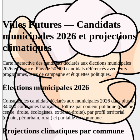
Villes Futures — Candidats
municipales 2026 et projections
climatiques
Carte interactive des candidats déclarés aux élections municipales
2026 en France. Plus de 50 000 candidats référencés avec leurs
programmes, sites de campagne et étiquettes politiques.
Élections municipales 2026
Consultez les candidats déclarés aux municipales 2026 dans plus de
34 000 communes françaises. Filtrez par couleur politique (gauche,
centre, droite, écologistes, extrême-droite), par profil territorial
(urbain, périurbain, rural) et par taille de commune.
Projections climatiques par commune