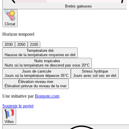
Brebis galeuses
Climat
Horizon temporel
2030
2050
2100
Température été
Hausse de la température moyenne en été
Nuits tropicales
Nuits où la température ne descend pas sous 20°C
Jours de canicule
Stress hydrique
Jours où la température dépasse 35°C
Jours avec sol sec en été
Élévation niveau mer
Élévation prévue du niveau de la mer
Une initiative par
Bonpote.com
Soutenir le projet
Villes