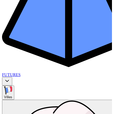
FUTURES
Villes