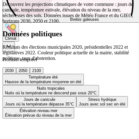
Découvrez les projections climatiques de votre commune : jours de
canicule, température estivale, élévation du niveau de la mer,
sécheresses des sols. Données issues de Météo France et du GIEC,
Brebis galeuses
horizons 2030, 2050 et 2100.
Données politiques
Climat
Résultats des élections municipales 2020, présidentielles 2022 et
législatives 2022. Couleur politique actuelle de la mairie, stabilité
politique, taux d'abstention.
Horizon temporel
2030
2050
2100
Température été
Hausse de la température moyenne en été
Nuits tropicales
Nuits où la température ne descend pas sous 20°C
Jours de canicule
Stress hydrique
Jours où la température dépasse 35°C
Jours avec sol sec en été
Élévation niveau mer
Élévation prévue du niveau de la mer