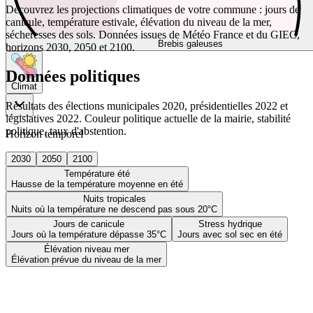
Découvrez les projections climatiques de votre commune : jours de
canicule, température estivale, élévation du niveau de la mer,
sécheresses des sols. Données issues de Météo France et du GIEC,
Brebis galeuses
horizons 2030, 2050 et 2100.
Données politiques
Climat
Résultats des élections municipales 2020, présidentielles 2022 et
législatives 2022. Couleur politique actuelle de la mairie, stabilité
politique, taux d'abstention.
Horizon temporel
2030
2050
2100
Température été
Hausse de la température moyenne en été
Nuits tropicales
Nuits où la température ne descend pas sous 20°C
Jours de canicule
Stress hydrique
Jours où la température dépasse 35°C
Jours avec sol sec en été
Élévation niveau mer
Élévation prévue du niveau de la mer