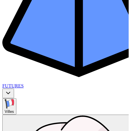
FUTURES
Villes