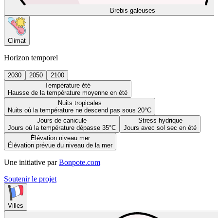
Brebis galeuses
Climat
Horizon temporel
2030
2050
2100
Température été
Hausse de la température moyenne en été
Nuits tropicales
Nuits où la température ne descend pas sous 20°C
Jours de canicule
Stress hydrique
Jours où la température dépasse 35°C
Jours avec sol sec en été
Élévation niveau mer
Élévation prévue du niveau de la mer
Une initiative par
Bonpote.com
Soutenir le projet
Villes