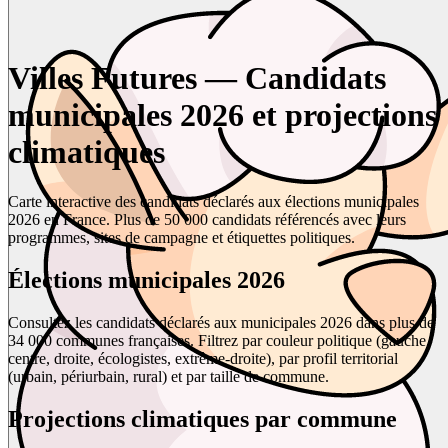
Villes Futures — Candidats
municipales 2026 et projections
climatiques
Carte interactive des candidats déclarés aux élections municipales
2026 en France. Plus de 50 000 candidats référencés avec leurs
programmes, sites de campagne et étiquettes politiques.
Élections municipales 2026
Consultez les candidats déclarés aux municipales 2026 dans plus de
34 000 communes françaises. Filtrez par couleur politique (gauche,
centre, droite, écologistes, extrême-droite), par profil territorial
(urbain, périurbain, rural) et par taille de commune.
Projections climatiques par commune