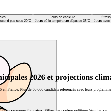
ales
Jours de canicule
Stress
descend pas sous 20°C
Jours où la température dépasse 35°C
Jours avec 
cipales 2026 et projections clim
26 en France. Plus de 50 000 candidats référencés avec leurs programmes,
00 communes françaises. Filtrez par couleur politique (gauche, centre, dr