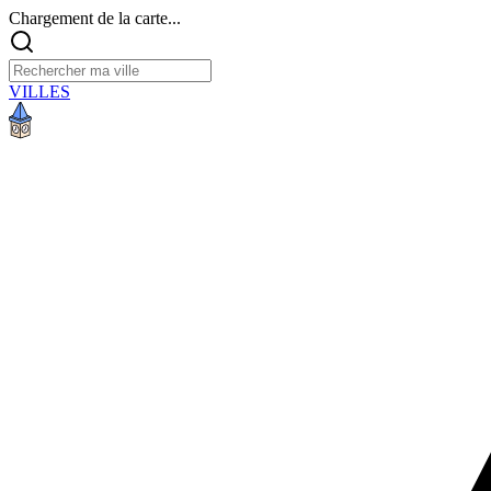
Chargement de la carte...
VILLES