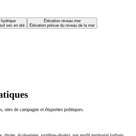
 hydrique
Élévation niveau mer
sol sec en été
Élévation prévue du niveau de la mer
atiques
 sites de campagne et étiquettes politiques.
oite, écologistes, extrême-droite), par profil territorial (urbain,