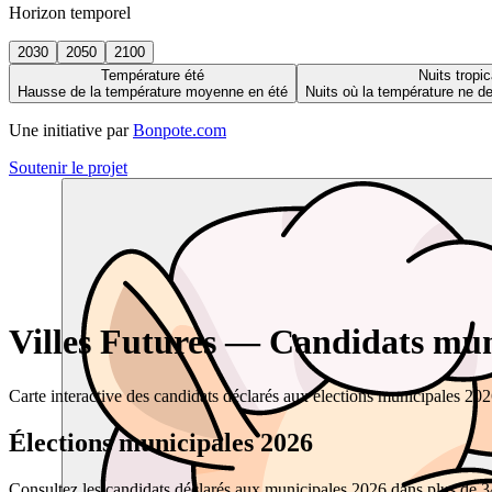
Horizon temporel
2030
2050
2100
Température été
Nuits tropic
Hausse de la température moyenne en été
Nuits où la température ne 
Une initiative par
Bonpote.com
Soutenir le projet
Villes Futures — Candidats muni
Carte interactive des candidats déclarés aux élections municipales 20
Élections municipales 2026
Consultez les candidats déclarés aux municipales 2026 dans plus de 34 0