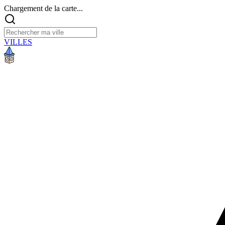
Chargement de la carte...
VILLES