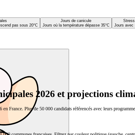
ales
Jours de canicule
Stress
descend pas sous 20°C
Jours où la température dépasse 35°C
Jours avec 
cipales 2026 et projections clim
26 en France. Plus de 50 000 candidats référencés avec leurs programmes,
00 communes françaises. Filtrez par couleur politique (gauche, centre, dr