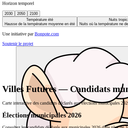
Horizon temporel
2030
2050
2100
Température été
Nuits tropic
Hausse de la température moyenne en été
Nuits où la température ne 
Une initiative par
Bonpote.com
Soutenir le projet
Villes Futures — Candidats muni
Carte interactive des candidats déclarés aux élections municipales 20
Élections municipales 2026
Consultez les candidats déclarés aux municipales 2026 dans plus de 34 0