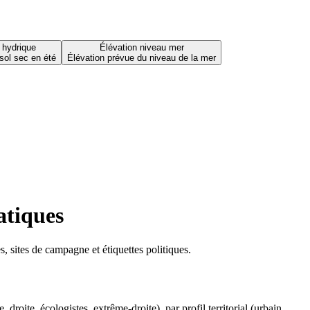
 hydrique
Élévation niveau mer
sol sec en été
Élévation prévue du niveau de la mer
atiques
 sites de campagne et étiquettes politiques.
oite, écologistes, extrême-droite), par profil territorial (urbain,